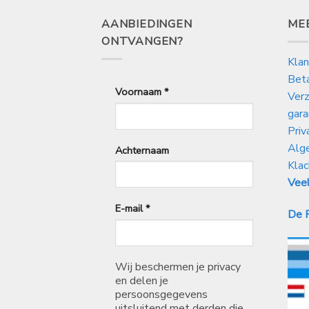
AANBIEDINGEN
ME
ONTVANGEN?
Klan
Bet
Voornaam
*
Verz
gara
Priv
Alg
Achternaam
Klac
Veel
E-mail
*
De P
Wij beschermen je privacy
en delen je
persoonsgegevens
uitsluitend met derden die