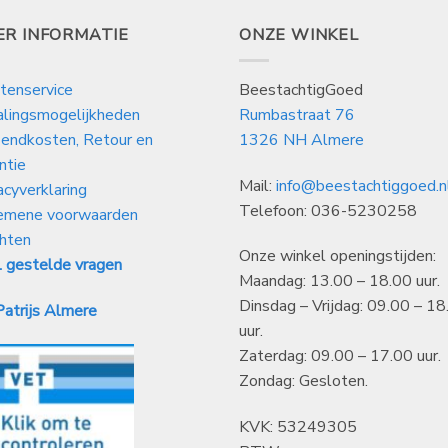
ER INFORMATIE
ONZE WINKEL
tenservice
BeestachtigGoed
alingsmogelijkheden
Rumbastraat 76
endkosten, Retour en
1326 NH Almere
ntie
Mail:
info@beestachtiggoed.n
acyverklaring
Telefoon: 036-5230258
emene voorwaarden
hten
Onze winkel openingstijden:
 gestelde vragen
Maandag: 13.00 – 18.00 uur.
Dinsdag – Vrijdag: 09.00 – 18
atrijs Almere
uur.
Zaterdag: 09.00 – 17.00 uur.
Zondag: Gesloten.
KVK: 53249305