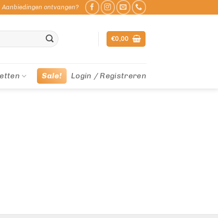
Aanbiedingen ontvangen?
€
0,00
etten
Sale!
Login / Registreren