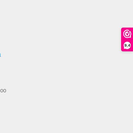
9,4
l
.00