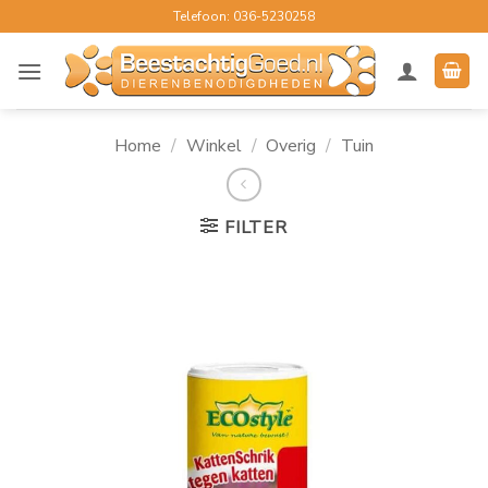
Ga
Telefoon: 036-5230258
naar
inhoud
Home
/
Winkel
/
Overig
/
Tuin
FILTER