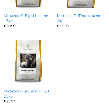
Metazoa FitRight luzerne
Metazoa FitTreats luzerne
15kg
4kg
€
30,99
€
11,95
Metazoa MuscleFit HP23
15kg
€
23,97