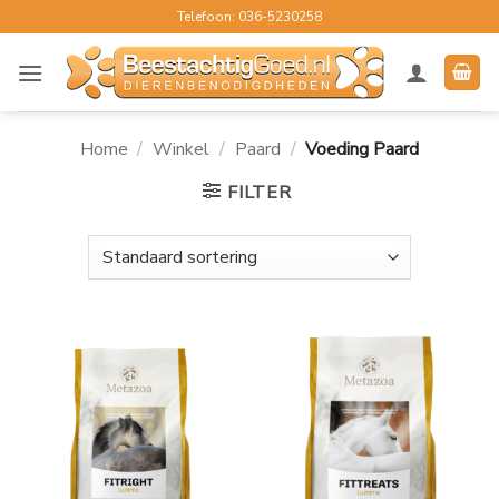
Ga
Telefoon: 036-5230258
naar
inhoud
Home
/
Winkel
/
Paard
/
Voeding Paard
FILTER