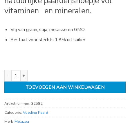
natuurlijke paardensnoepje vol
vitaminen- en mineralen.
Vrij van graan, soja, melasse en GMO
Bestaat voor slechts 1,8% uit suiker
Metazoa FitTreats luzerne 4kg aantal
TOEVOEGEN AAN WINKELWAGEN
Artikelnummer:
32582
Categorie:
Voeding Paard
Merk:
Metazoa