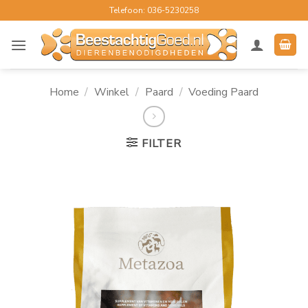
Ga
Telefoon: 036-5230258
naar
inhoud
Home
/
Winkel
/
Paard
/
Voeding Paard
FILTER