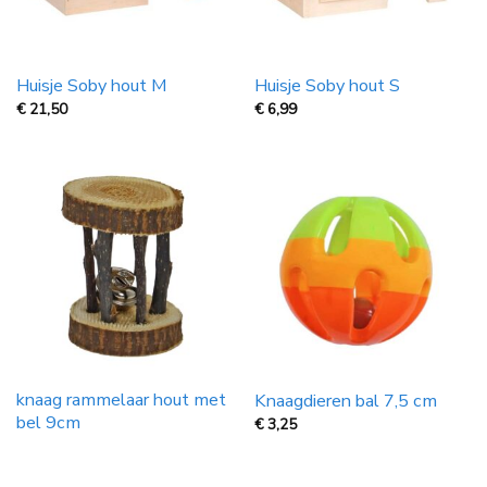
Huisje Soby hout M
Huisje Soby hout S
€
21,50
€
6,99
knaag rammelaar hout met
Knaagdieren bal 7,5 cm
bel 9cm
€
3,25