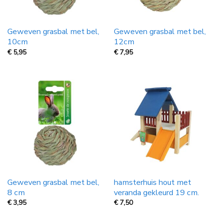
Geweven grasbal met bel,
Geweven grasbal met bel,
10cm
12cm
€
5,95
€
7,95
Geweven grasbal met bel,
hamsterhuis hout met
8 cm
veranda gekleurd 19 cm.
€
3,95
€
7,50