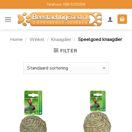
Ga
Telefoon: 036-5230258
naar
inhoud
Home
/
Winkel
/
Knaagdier
/
Speelgoed knaagdier
FILTER