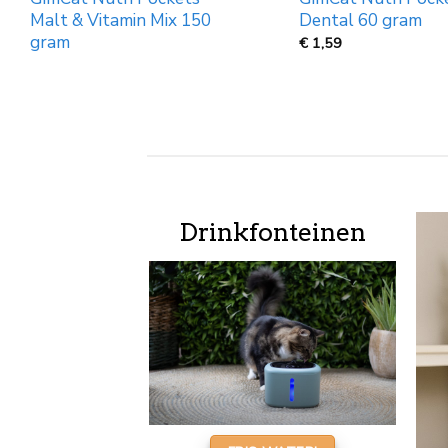
100x70cm
Prijsklasse:
€
14,99
-
€
15,49
€
€
24,99
14,99
tot
€
15,49
Drinkfonteinen