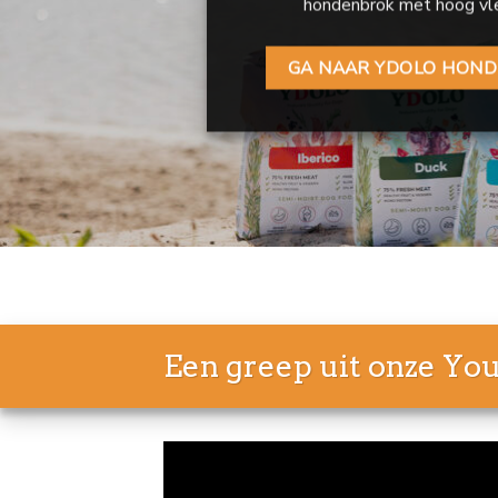
hondenbrok met hoog vle
GA NAAR YDOLO HON
Een greep uit onze Yo