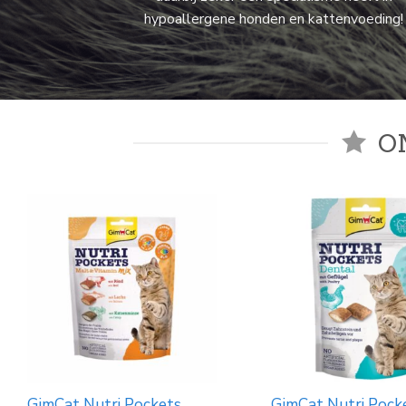
hypoallergene honden en kattenvoeding!
O
ligkussen sleepwel
Cadeau pakket Kat small