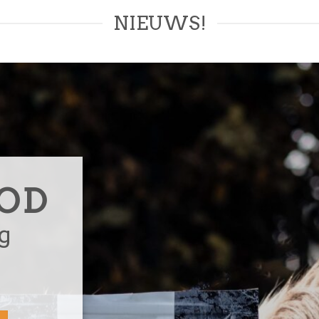
NIEUWS!
OD
g