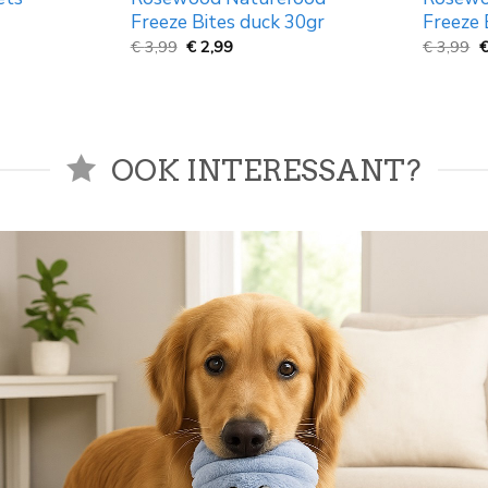
100x70cm
black 
€
24,99
€
129,9
OOK INTERESSANT?