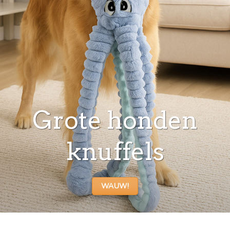
Grote honden
knuffels
WAUW!