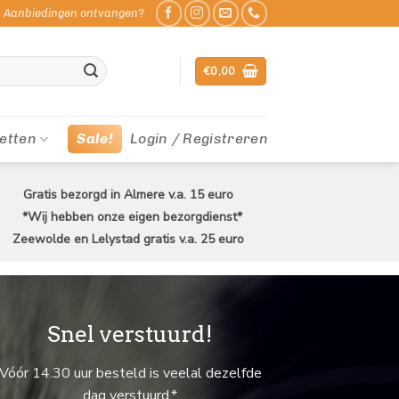
Aanbiedingen ontvangen?
€
0,00
etten
Sale!
Login / Registreren
Gratis bezorgd in Almere v.a. 15 euro
*Wij hebben onze eigen bezorgdienst*
Zeewolde en Lelystad gratis v.a. 25 euro
Snel verstuurd!
Vóór 14.30 uur besteld is veelal dezelfde
dag verstuurd.*