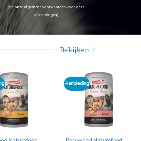
(zie onze algemene voorwaarden voor onze
verzendingen)
Bekijken
ng
Aanbieding
l sasso xxl onyx
krabpaal sasso xxl desert