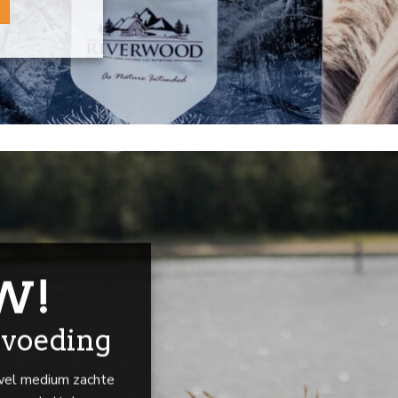
W!
voeding
wel medium zachte