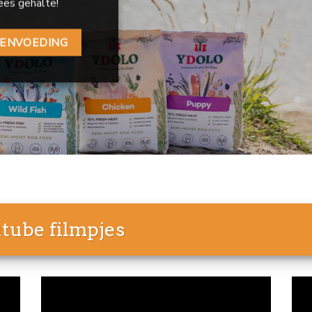
es gehalte!
DENVOEDING
utube filmpjes