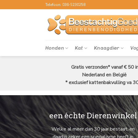
Ga
Telefoon: 036-5230258
naar
inhoud
Honden
Kat
Knaagdier
Vo
Gratis verzonden* vanaf € 50 i
Nederland en België
* exclusief kattenbakvulling va 3
een échte Dierenwinkel
Welke al meer dan 30 jaar bestaat, en
daarbij zeker een specialisme heeft in