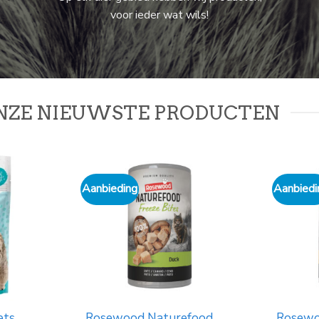
voor ieder wat wils!
NZE NIEUWSTE PRODUCTEN
Aanbiedi
l groen
ligkussen sleepwell grijs
krabpaa