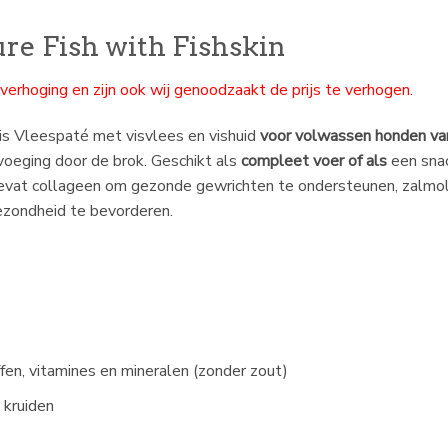
re Fish with Fishskin
verhoging en zijn ook wij genoodzaakt de prijs te verhogen.
 is Vleespaté met visvlees en vishuid
voor volwassen honden va
voeging door de brok. Geschikt als
compleet voer of als
een sna
bevat collageen om gezonde gewrichten te ondersteunen, zalmoli
ezondheid te bevorderen.
en, vitamines en mineralen (zonder zout)
n kruiden