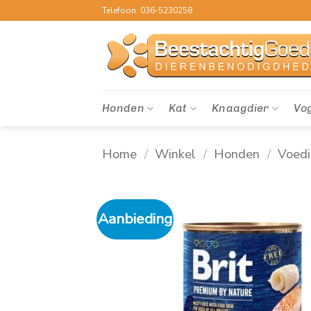
Ga
Telefoon: 036-5230258
naar
inhoud
Honden
Kat
Knaagdier
Vo
Home
/
Winkel
/
Honden
/
Voed
Aanbieding