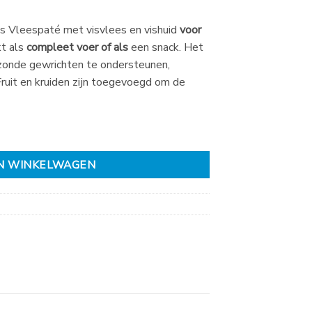
 is Vleespaté met visvlees en vishuid
voor
kt als
compleet voer of als
een snack. Het
zonde gewrichten te ondersteunen,
Fruit en kruiden zijn toegevoegd om de
gr aantal
N WINKELWAGEN