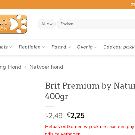
Zoeken
naar:
gels
Reptielen
Paard
Overig
Cadeau pakk
ing Hond
/
Natvoer hond
Brit Premium by Natur
400gr
Oorspronkelijke
Huidige
2,49
2,25
€
€
prijs
prijs
Helaas ontkomen wij ook niet aan een prij
was:
is:
prijs te verhogen.