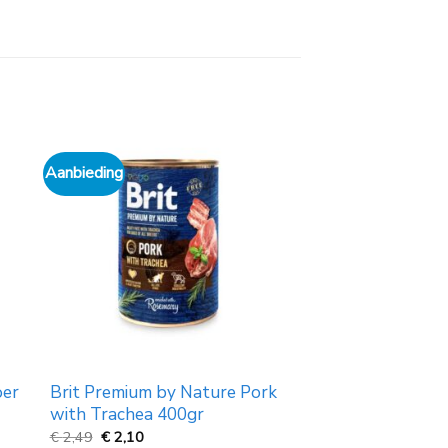
Aanbieding
oer
Brit Premium by Nature Pork
with Trachea 400gr
Oorspronkelijke
Huidige
€
2,49
€
2,10