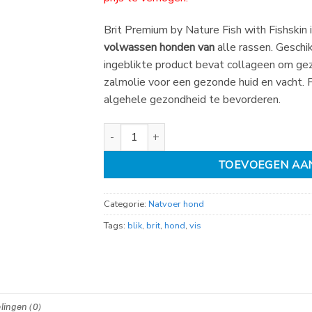
€
€
2,49.
2,25.
Brit Premium by Nature Fish with Fishskin
volwassen honden van
alle rassen. Geschi
ingeblikte product bevat collageen om ge
zalmolie voor een gezonde huid en vacht. 
algehele gezondheid te bevorderen.
Brit Premium by Nature Fish with Fishskin 400
TOEVOEGEN AA
Categorie:
Natvoer hond
Tags:
blik
,
brit
,
hond
,
vis
lingen (0)