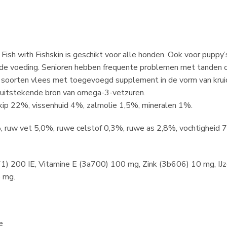
Fish with Fishskin is geschikt voor alle honden. Ook voor puppy
 de voeding. Senioren hebben frequente problemen met tanden oo
soorten vlees met toegevoegd supplement in de vorm van kruiden,
n uitstekende bron van omega-3-vetzuren.
kip 22%, vissenhuid 4%, zalmolie 1,5%, mineralen 1%.
 ruw vet 5,0%, ruwe celstof 0,3%, ruwe as 2,8%, vochtigheid 7
) 200 IE, Vitamine E (3a700) 100 mg, Zink (3b606) 10 mg, IJ
 mg.