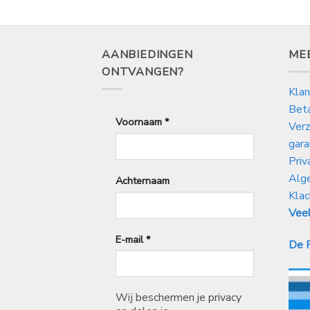
s
5.
AANBIEDINGEN
ME
ONTVANGEN?
Klan
Bet
Voornaam
*
Verz
gara
Priv
Alg
Achternaam
Klac
Veel
E-mail
*
De P
Wij beschermen je privacy