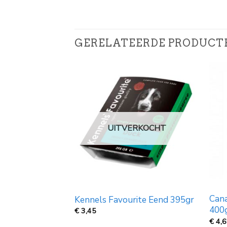
GERELATEERDE PRODUCT
UITVERKOCHT
y nature lamb
Cana
Kennels Favourite Eend 395gr
 400gr
400
€
3,45
lijke
dige
€
4,