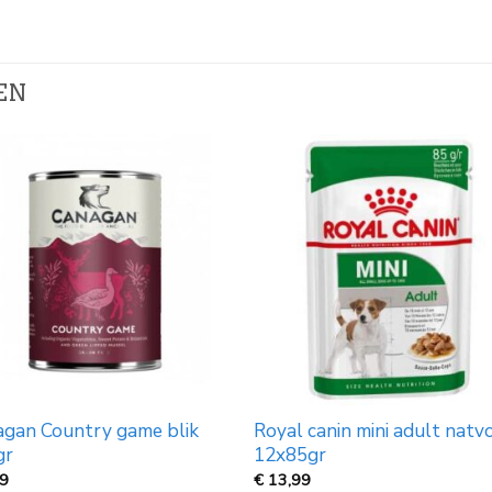
EN
gan Country game blik
Royal canin mini adult natv
gr
12x85gr
69
€
13,99