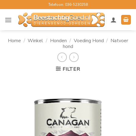
Ga
Telefoon: 036-5230258
naar
inhoud
Home
/
Winkel
/
Honden
/
Voeding Hond
/
Natvoer
hond
FILTER