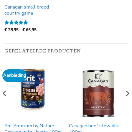
Canagan small breed
country game
Prijsklasse:
Gewaardeerd
€
28,95
-
€
66,95
€
5
uit 5
28,95
tot
€
66,95
GERELATEERDE PRODUCTEN
Aanbieding
Brit Premium by Nature
Canagan beef stew blik
Chicken with Hearts 400gr
400gr