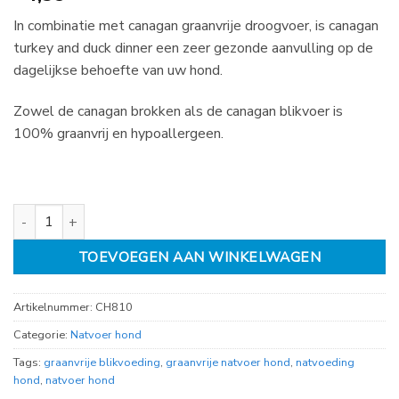
In combinatie met canagan graanvrije droogvoer, is canagan
turkey and duck dinner een zeer gezonde aanvulling op de
dagelijkse behoefte van uw hond.
Zowel de canagan brokken als de canagan blikvoer is
100% graanvrij en hypoallergeen.
Canagan Turkey and duck dinner blik 400gr aantal
TOEVOEGEN AAN WINKELWAGEN
Artikelnummer:
CH810
Categorie:
Natvoer hond
Tags:
graanvrije blikvoeding
,
graanvrije natvoer hond
,
natvoeding
hond
,
natvoer hond