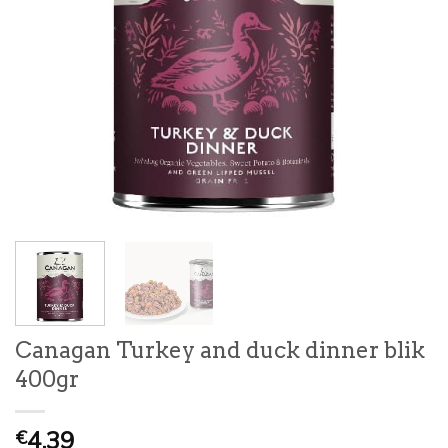
Canagan Turkey and duck dinner blik
400gr
4,39
€