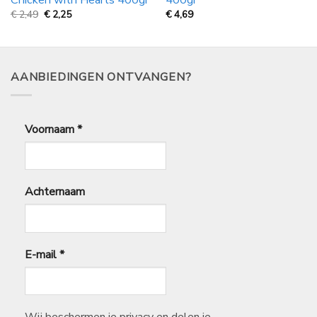
Oorspronkelijke
Huidige
€
2,49
€
2,25
€
4,69
prijs
prijs
was:
is:
€
€
2,49.
2,25.
AANBIEDINGEN ONTVANGEN?
Voornaam
*
Achternaam
E-mail
*