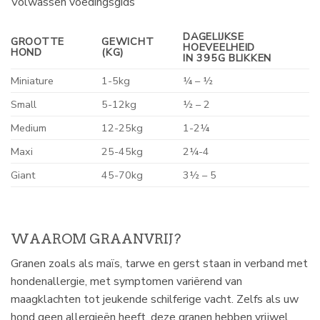
Volwassen voedingsgids
DAGELIJKSE
GROOTTE
GEWICHT
HOEVEELHEID
HOND
(KG)
IN 395G BLIKKEN
Miniature
1-5kg
¼ – ½
Small
5-12kg
½ – 2
Medium
12-25kg
1-2¼
Maxi
25-45kg
2¼-4
Giant
45-70kg
3½ – 5
WAAROM GRAANVRIJ?
Granen zoals als maïs, tarwe en gerst staan in verband met
hondenallergie, met symptomen variërend van
maagklachten tot jeukende schilferige vacht. Zelfs als uw
hond geen allergieën heeft, deze granen hebben vrijwel