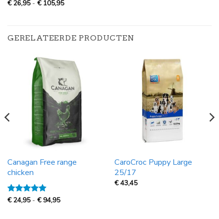
Prijsklasse:
€
26,95
-
€
105,95
€
26,95
tot
€
105,95
GERELATEERDE PRODUCTEN
Canagan Free range
CaroCroc Puppy Large
chicken
25/17
€
43,45
Prijsklasse:
Gewaardeerd
€
24,95
-
€
94,95
€
5
uit 5
24,95
tot