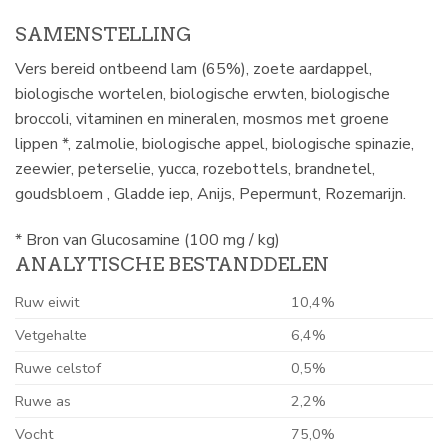
SAMENSTELLING
Vers bereid ontbeend lam (65%), zoete aardappel,
biologische wortelen, biologische erwten, biologische
broccoli, vitaminen en mineralen, mosmos met groene
lippen *, zalmolie, biologische appel, biologische spinazie,
zeewier, peterselie, yucca, rozebottels, brandnetel,
goudsbloem , Gladde iep, Anijs, Pepermunt, Rozemarijn.
* Bron van Glucosamine (100 mg / kg)
ANALYTISCHE BESTANDDELEN
Ruw eiwit
10,4%
Vetgehalte
6,4%
Ruwe celstof
0,5%
Ruwe as
2,2%
Vocht
75,0%