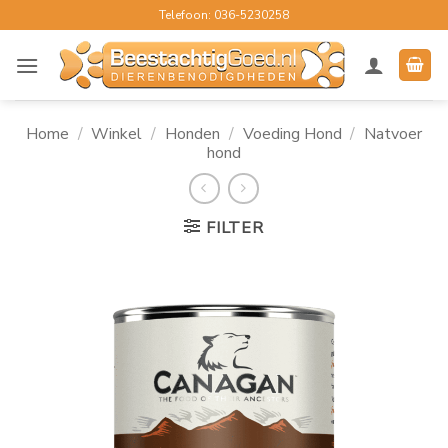
Ga
Telefoon: 036-5230258
naar
inhoud
Home
/
Winkel
/
Honden
/
Voeding Hond
/
Natvoer
hond
FILTER