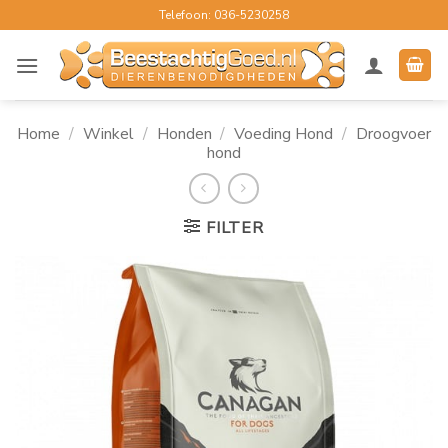
Ga
Telefoon: 036-5230258
naar
inhoud
Home
/
Winkel
/
Honden
/
Voeding Hond
/
Droogvoer
hond
FILTER