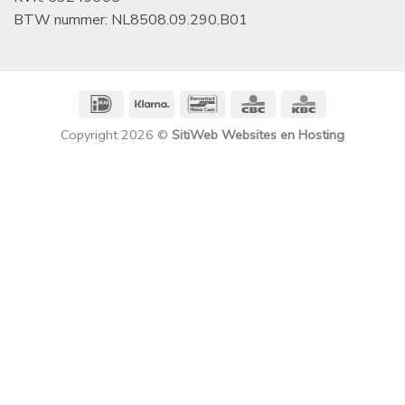
BTW nummer: NL8508.09.290.B01
IDeal
Klarna
Bancontact
CBC
KBC
Copyright 2026 ©
SitiWeb Websites en Hosting