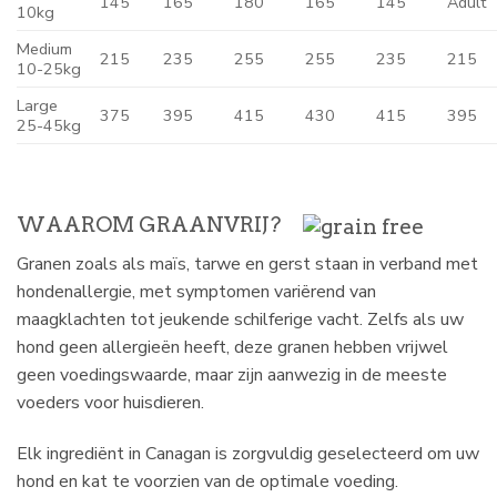
145
165
180
165
145
Adult
10kg
Medium
215
235
255
255
235
215
10-25kg
Large
375
395
415
430
415
395
25-45kg
WAAROM GRAANVRIJ?
Granen zoals als maïs, tarwe en gerst staan in verband met
hondenallergie, met symptomen variërend van
maagklachten tot jeukende schilferige vacht. Zelfs als uw
hond geen allergieën heeft, deze granen hebben vrijwel
geen voedingswaarde, maar zijn aanwezig in de meeste
voeders voor huisdieren.
Elk ingrediënt in Canagan is zorgvuldig geselecteerd om uw
hond en kat te voorzien van de optimale voeding.