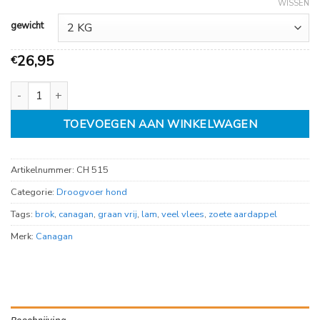
WISSEN
gewicht
26,95
€
Canagan Grass fed Lamb aantal
TOEVOEGEN AAN WINKELWAGEN
Artikelnummer:
CH 515
Categorie:
Droogvoer hond
Tags:
brok
,
canagan
,
graan vrij
,
lam
,
veel vlees
,
zoete aardappel
Merk:
Canagan