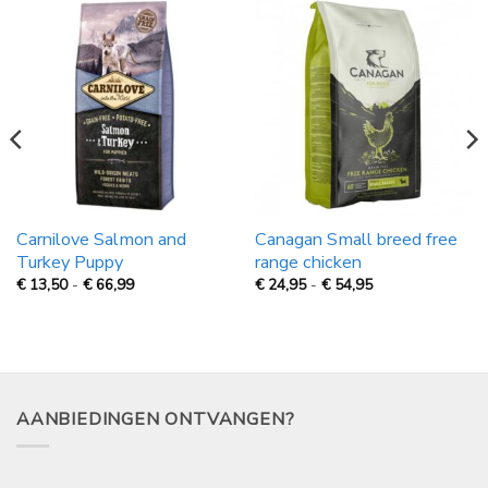
Carnilove Salmon and
Canagan Small breed free
Turkey Puppy
range chicken
Prijsklasse:
Prijsklasse:
€
13,50
-
€
66,99
€
24,95
-
€
54,95
€
€
13,50
24,95
tot
tot
€
€
66,99
54,95
AANBIEDINGEN ONTVANGEN?