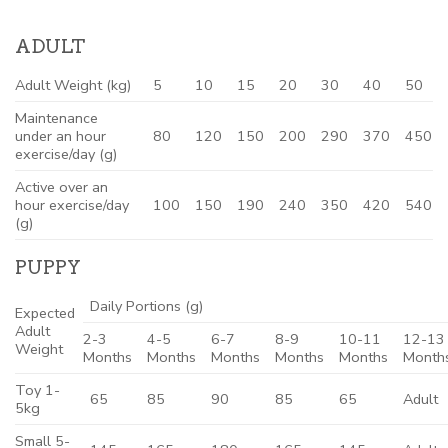
ADULT
Adult Weight (kg)
5
10
15
20
30
40
50
Maintenance
under an hour
80
120
150
200
290
370
450
exercise/day (g)
Active over an
hour exercise/day
100
150
190
240
350
420
540
(g)
PUPPY
Daily Portions (g)
Expected
Adult
2-3
4-5
6-7
8-9
10-11
12-13
Weight
Months
Months
Months
Months
Months
Month
Toy 1-
65
85
90
85
65
Adult
5kg
Small 5-