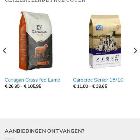
Canagan Grass fed Lamb
Carocroc Senior 18/10
Prijsklasse:
Prijsklasse:
€
26,95
-
€
105,95
€
11,80
-
€
39,65
€
€
26,95
11,80
tot
tot
€
€
105,95
39,65
AANBIEDINGEN ONTVANGEN?