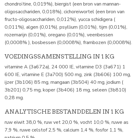
chondroïtine, 0,019%), biergist (een bron van mannan-
oligosacchariden, 0,018%), cichoreiwortel (een bron van
fructo-oligosacchariden, 0,012%), yucca schidigera (
0,011%), algen (0,01%), psyllium (0,01%), tijm (0,01%),
rozemarijn (0,01%), oregano (0,01%), veenbessen
(0,0008% ), bosbessen (0,0008%), frambozen (0,0008%).
VOEDINGSSAMENSTELLING IN 1 KG
vitamine A (3a672a), 24 000 IE, vitamine D3 (3a671) 1
600 IE, vitamine E (3a700) 500 mg, zink (3b606) 100 mg,
ijzer (3b106) 85 mg, mangaan (3b504) 40 mg, jodium (
3b201) 0,75 mg, koper (3b406) 18 mg, seleen (3b810)
0,28 mg.
ANALYTISCHE BESTANDDELEN IN 1 KG
ruw eiwit 38,0 %, ruw vet 20,0 %, vocht 10,0 %, ruwe as
7,9 %, ruwe celstof 2,5 %, calcium 1,4 %, fosfor 1,1 %,
natrium 0,5 %.