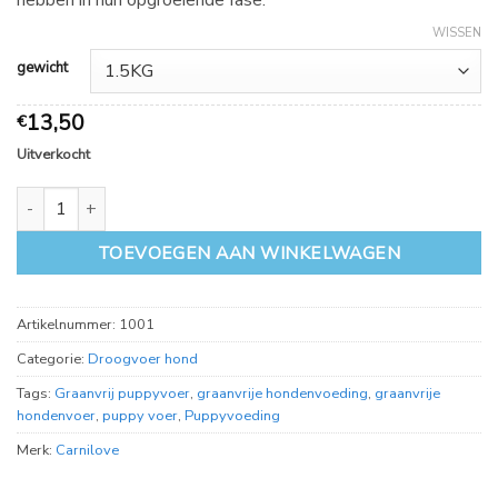
hebben in hun opgroeiende fase.
WISSEN
gewicht
13,50
€
Uitverkocht
Carnilove Salmon and Turkey Puppy aantal
TOEVOEGEN AAN WINKELWAGEN
Artikelnummer:
1001
Categorie:
Droogvoer hond
Tags:
Graanvrij puppyvoer
,
graanvrije hondenvoeding
,
graanvrije
hondenvoer
,
puppy voer
,
Puppyvoeding
Merk:
Carnilove