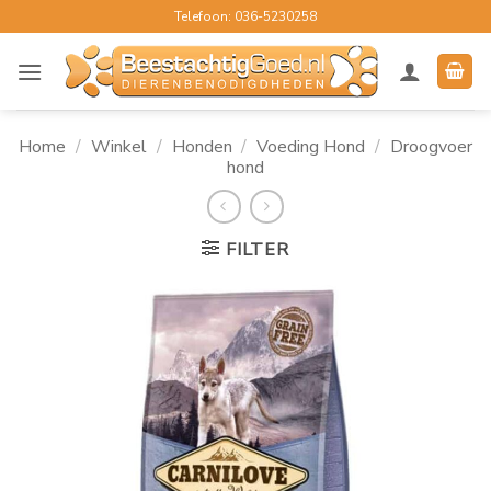
Ga
Telefoon: 036-5230258
naar
inhoud
Home
/
Winkel
/
Honden
/
Voeding Hond
/
Droogvoer
hond
FILTER