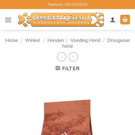
Ga
Telefoon: 036-5230258
naar
inhoud
Home
/
Winkel
/
Honden
/
Voeding Hond
/
Droogvoer
hond
FILTER