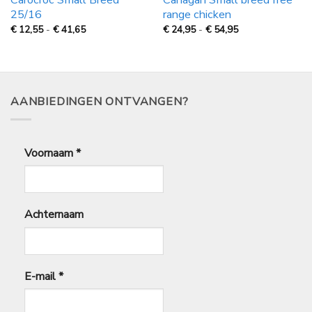
Carocroc Small Breed
Canagan Small breed free
25/16
range chicken
Prijsklasse:
Prijsklasse:
€
12,55
-
€
41,65
€
24,95
-
€
54,95
€
€
12,55
24,95
tot
tot
€
€
41,65
54,95
AANBIEDINGEN ONTVANGEN?
Voornaam
*
Achternaam
E-mail
*