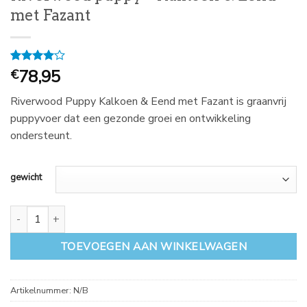
met Fazant
Gewaardeerd
1
78,95
€
4
op 5
gebaseerd
Riverwood Puppy Kalkoen & Eend met Fazant is graanvrij
op
klantbeoordeling
puppyvoer dat een gezonde groei en ontwikkeling
ondersteunt.
gewicht
Riverwood puppy - Kalkoen & Eend met Fazant aantal
TOEVOEGEN AAN WINKELWAGEN
Artikelnummer:
N/B