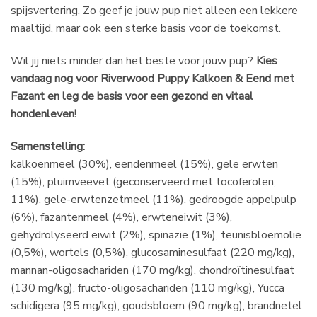
spijsvertering. Zo geef je jouw pup niet alleen een lekkere
maaltijd, maar ook een sterke basis voor de toekomst.
Wil jij niets minder dan het beste voor jouw pup?
Kies
vandaag nog voor Riverwood Puppy Kalkoen & Eend met
Fazant en leg de basis voor een gezond en vitaal
hondenleven!
Samenstelling:
kalkoenmeel (30%), eendenmeel (15%), gele erwten
(15%), pluimveevet (geconserveerd met tocoferolen,
11%), gele-erwtenzetmeel (11%), gedroogde appelpulp
(6%), fazantenmeel (4%), erwteneiwit (3%),
gehydrolyseerd eiwit (2%), spinazie (1%), teunisbloemolie
(0,5%), wortels (0,5%), glucosaminesulfaat (220 mg/kg),
mannan-oligosachariden (170 mg/kg), chondroïtinesulfaat
(130 mg/kg), fructo-oligosachariden (110 mg/kg), Yucca
schidigera (95 mg/kg), goudsbloem (90 mg/kg), brandnetel