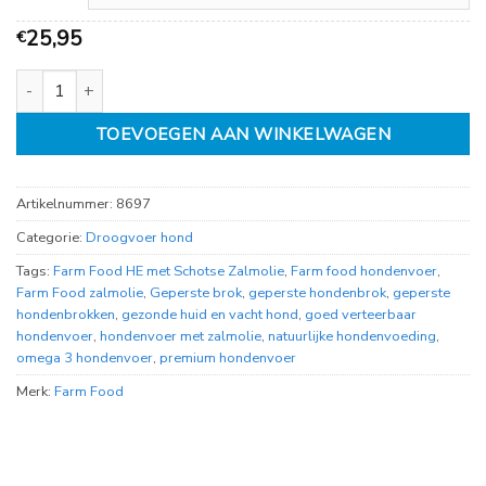
25,95
€
Farm Food Classic schotse zalmolie aantal
TOEVOEGEN AAN WINKELWAGEN
Artikelnummer:
8697
Categorie:
Droogvoer hond
Tags:
Farm Food HE met Schotse Zalmolie
,
Farm food hondenvoer
,
Farm Food zalmolie
,
Geperste brok
,
geperste hondenbrok
,
geperste
hondenbrokken
,
gezonde huid en vacht hond
,
goed verteerbaar
hondenvoer
,
hondenvoer met zalmolie
,
natuurlijke hondenvoeding
,
omega 3 hondenvoer
,
premium hondenvoer
Merk:
Farm Food