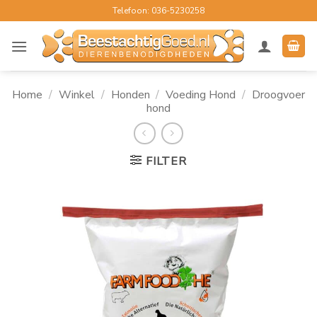
Ga
Telefoon: 036-5230258
naar
inhoud
Home
/
Winkel
/
Honden
/
Voeding Hond
/
Droogvoer
hond
FILTER