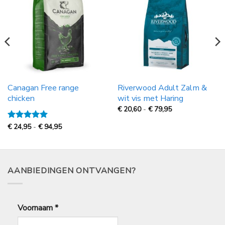
Canagan Free range
Riverwood Adult Zalm &
chicken
wit vis met Haring
Prijsklasse:
€
20,60
-
€
79,95
€
20,60
Prijsklasse:
Gewaardeerd
€
24,95
-
€
94,95
tot
€
5
uit 5
€
24,95
79,95
tot
€
94,95
AANBIEDINGEN ONTVANGEN?
Voornaam
*