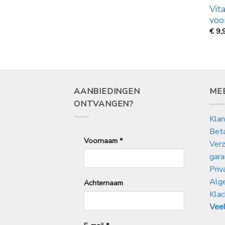
Vit
voo
€
9,
AANBIEDINGEN
ME
ONTVANGEN?
Klan
Bet
Voornaam
*
Verz
gara
Priv
Alg
Achternaam
Klac
Veel