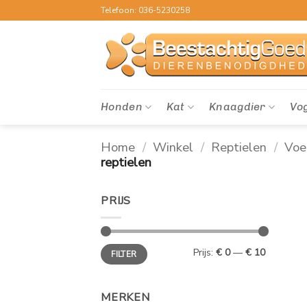
Ga
Telefoon: 036-5230258
naar
inhoud
Honden
Kat
Knaagdier
Vo
Home
/
Winkel
/
Reptielen
/
Voe
reptielen
PRIJS
Min.
Max.
Prijs:
€ 0
—
€ 10
FILTER
prijs
prijs
MERKEN