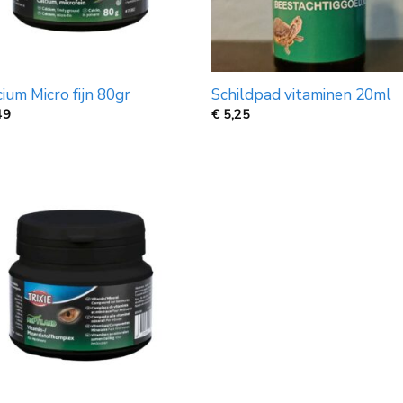
ium Micro fijn 80gr
Schildpad vitaminen 20ml
49
€
5,25