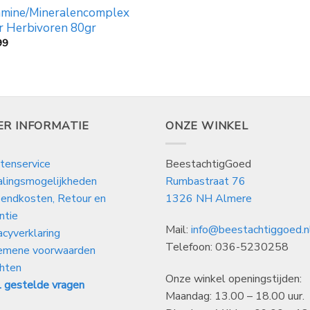
amine/Mineralencomplex
r Herbivoren 80gr
99
ER INFORMATIE
ONZE WINKEL
tenservice
BeestachtigGoed
alingsmogelijkheden
Rumbastraat 76
endkosten, Retour en
1326 NH Almere
ntie
Mail:
info@beestachtiggoed.n
acyverklaring
Telefoon: 036-5230258
emene voorwaarden
hten
Onze winkel openingstijden:
 gestelde vragen
Maandag: 13.00 – 18.00 uur.