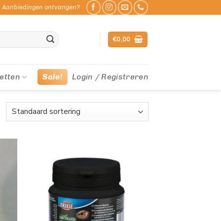
Aanbiedingen ontvangen?
€
0,00
etten
Sale!
Login / Registreren