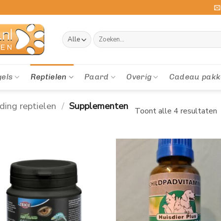
Zoeken
naar:
gels
Reptielen
Paard
Overig
Cadeau pakk
ding reptielen
/
Supplementen
Toont alle 4 resultaten