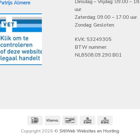
Dinsdag – Vrijdag: 09.00 – 18
atrijs Almere
uur.
Zaterdag: 09.00 – 17.00 uur.
Zondag: Gesloten.
KVK: 53249305
BTW nummer:
NL8508.09.290.B01
IDeal
Klarna
Bancontact
CBC
KBC
Copyright 2026 ©
SitiWeb Websites en Hosting