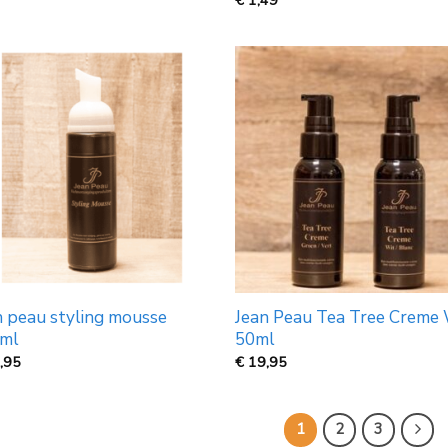
n peau styling mousse
Jean Peau Tea Tree Creme 
ml
50ml
,95
€
19,95
1
2
3