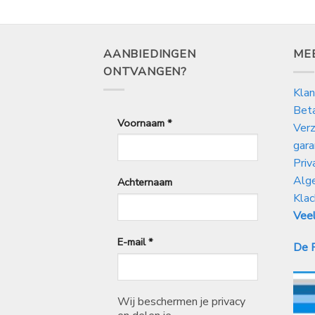
AANBIEDINGEN
ME
ONTVANGEN?
Klan
Bet
Voornaam
*
Verz
gara
Priv
Alg
Achternaam
Klac
Veel
E-mail
*
De P
Wij beschermen je privacy