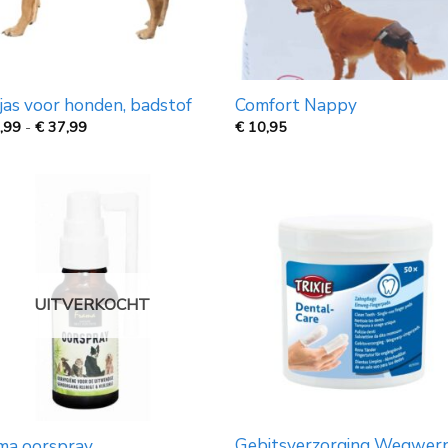
jas voor honden, badstof
Comfort Nappy
Prijsklasse:
,99
-
€
37,99
€
10,95
€
14,99
tot
€
37,99
UITVERKOCHT
Gebitsverzorging​ Wegwer
ma oorspray