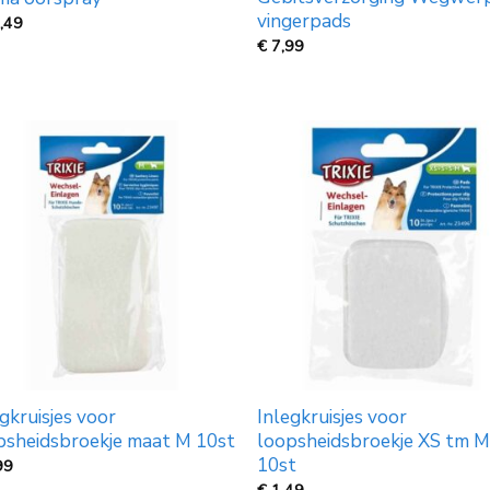
vingerpads​
,49
€
7,99
gkruisjes voor
Inlegkruisjes voor
psheidsbroekje maat M 10st
loopsheidsbroekje XS tm 
10st
99
€
1,49