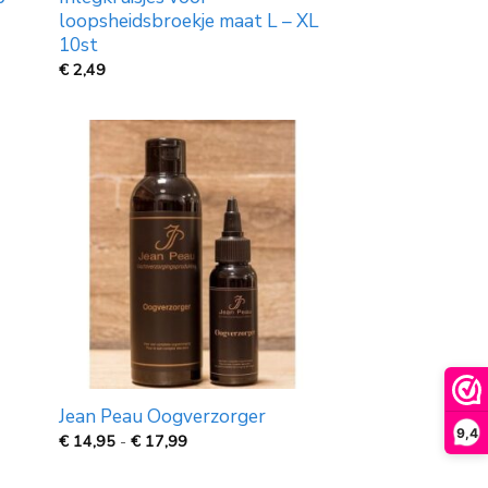
loopsheidsbroekje maat L – XL
10st
€
2,49
Jean Peau Oogverzorger
9,4
M
Prijsklasse:
€
14,95
-
€
17,99
€
14,95
tot