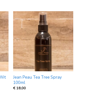
€
17,99
Wit
Jean Peau Tea Tree Spray
100ml
€
18,00