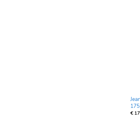
Jea
175
€
17