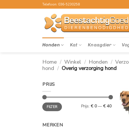
Ga
Telefoon: 036-5230258
naar
inhoud
Honden
Kat
Knaagdier
Vo
Home
/
Winkel
/
Honden
/
Verzo
hond
/
Overig verzorging hond
PRIJS
Min.
Max.
Prijs:
€ 0
—
€ 40
FILTER
prijs
prijs
MERKEN