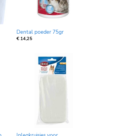
Dental poeder 75gr
€
14,25
p
Inlegkruisjes voor