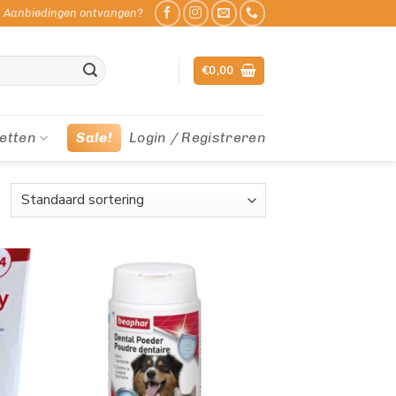
Aanbiedingen ontvangen?
€
0,00
etten
Sale!
Login / Registreren