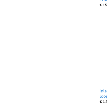
€
15
Inle
loo
€
1,