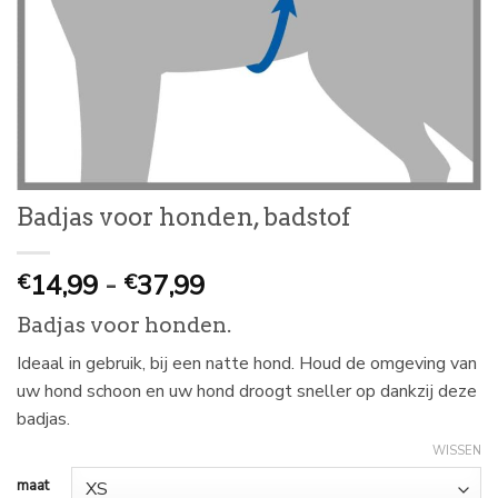
Badjas voor honden, badstof
Prijsklasse:
14,99
-
37,99
€
€
€
Badjas voor honden.
14,99
tot
Ideaal in gebruik, bij een natte hond. Houd de omgeving van
€
uw hond schoon en uw hond droogt sneller op dankzij deze
37,99
badjas.
WISSEN
maat