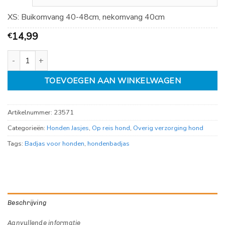
XS: Buikomvang 40-48cm, nekomvang 40cm
14,99
€
Badjas voor honden, badstof aantal
TOEVOEGEN AAN WINKELWAGEN
Artikelnummer:
23571
Categorieën:
Honden Jasjes
,
Op reis hond
,
Overig verzorging hond
Tags:
Badjas voor honden
,
hondenbadjas
Beschrijving
Aanvullende informatie