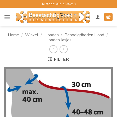
Ga
Telefoon: 036-5230258
naar
inhoud
Home
/
Winkel
/
Honden
/
Benodigdheden Hond
/
Honden Jasjes
FILTER