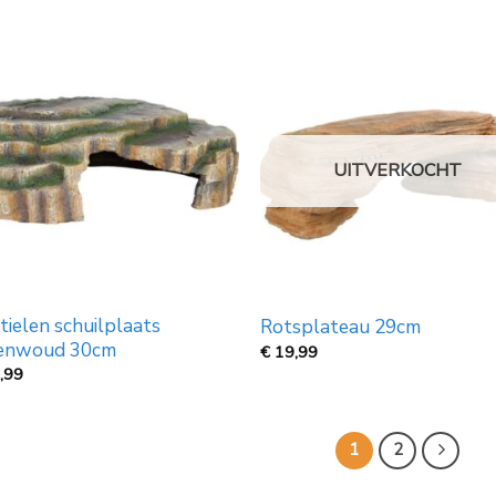
UITVERKOCHT
tielen schuilplaats
Rotsplateau 29cm
enwoud 30cm
€
19,99
,99
1
2