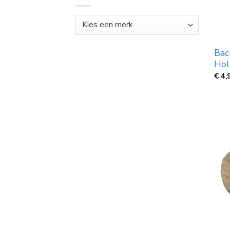
Bac
Hol
€
4,