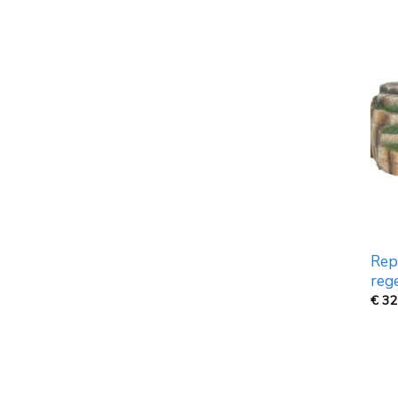
Rep
reg
€
32