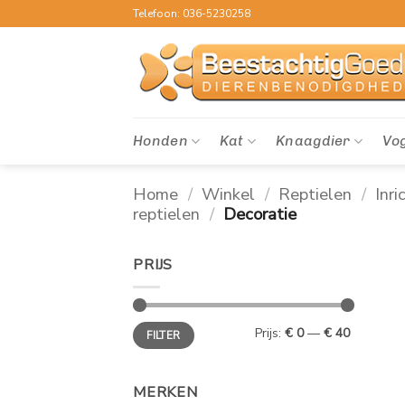
Ga
Telefoon: 036-5230258
naar
inhoud
Honden
Kat
Knaagdier
Vo
Home
/
Winkel
/
Reptielen
/
Inri
reptielen
/
Decoratie
PRIJS
Min.
Max.
Prijs:
€ 0
—
€ 40
FILTER
prijs
prijs
MERKEN