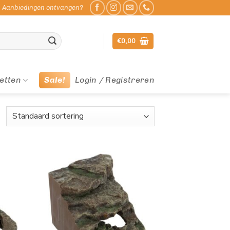
Aanbiedingen ontvangen?
€
0,00
etten
Sale!
Login / Registreren