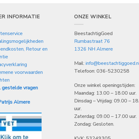
ER INFORMATIE
ONZE WINKEL
tenservice
BeestachtigGoed
alingsmogelijkheden
Rumbastraat 76
endkosten, Retour en
1326 NH Almere
ntie
Mail:
info@beestachtiggoed.n
acyverklaring
Telefoon: 036-5230258
emene voorwaarden
hten
Onze winkel openingstijden:
 gestelde vragen
Maandag: 13.00 – 18.00 uur.
Dinsdag – Vrijdag: 09.00 – 18
atrijs Almere
uur.
Zaterdag: 09.00 – 17.00 uur.
Zondag: Gesloten.
KVK: 53249305