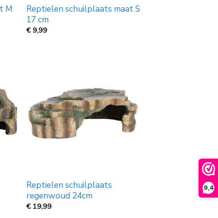
at M
Reptielen schuilplaats maat S
17 cm
€
9,99
Reptielen schuilplaats
9,4
regenwoud 24cm
€
19,99