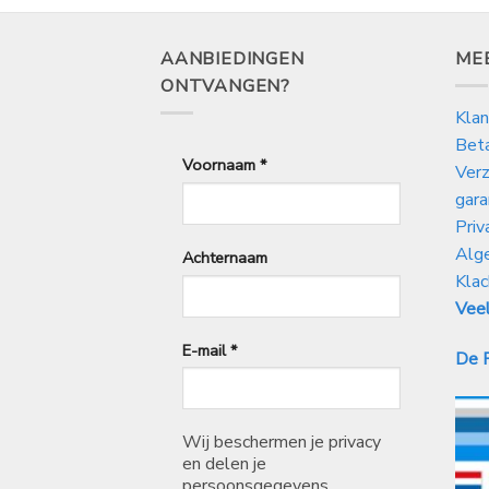
AANBIEDINGEN
ME
ONTVANGEN?
Klan
Bet
Voornaam
*
Verz
gara
Priv
Alg
Achternaam
Klac
Veel
E-mail
*
De P
Wij beschermen je privacy
en delen je
persoonsgegevens