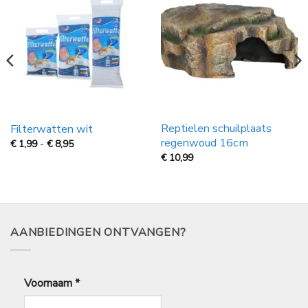
Reptielen schuilplaats
Filterwatten wit
regenwoud 16cm
Prijsklasse:
€
1,99
-
€
8,95
€
€
10,99
1,99
tot
€
8,95
AANBIEDINGEN ONTVANGEN?
Voornaam
*