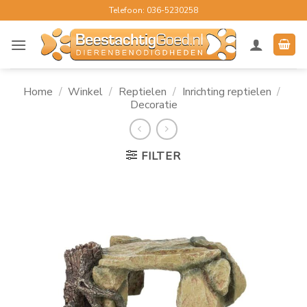
Ga
Telefoon: 036-5230258
naar
inhoud
Home
/
Winkel
/
Reptielen
/
Inrichting reptielen
/
Decoratie
FILTER