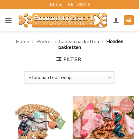
Ga
Telefoon: 036-5230258
naar
inhoud
Home
/
Winkel
/
Cadeau pakketten
/
Honden
pakketten
FILTER