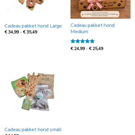
Cadeau pakket hond
Cadeau pakket hond Large
Medium
Prijsklasse:
€
34,99
-
€
35,49
€
34,99
tot
€
Prijsklasse:
Gewaardeerd
€
24,99
-
€
25,49
35,49
€
5
uit 5
24,99
tot
€
25,49
Cadeau pakket hond small