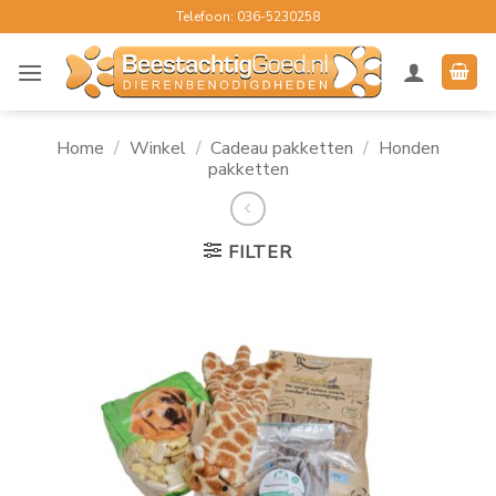
Ga
Telefoon: 036-5230258
naar
inhoud
Home
/
Winkel
/
Cadeau pakketten
/
Honden
pakketten
FILTER