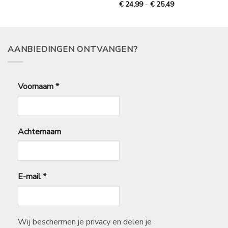
€
Prijsklasse:
Gewaardeerd
€
24,99
-
€
25,49
35,49
€
5
uit 5
24,99
tot
€
25,49
AANBIEDINGEN ONTVANGEN?
Voornaam
*
Achternaam
E-mail
*
Wij beschermen je privacy en delen je