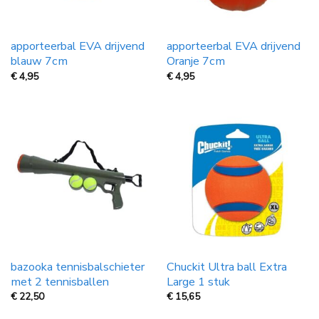
apporteerbal EVA drijvend
apporteerbal EVA drijvend
blauw 7cm
Oranje 7cm
€
4,95
€
4,95
bazooka tennisbalschieter
Chuckit Ultra ball Extra
met 2 tennisballen
Large 1 stuk
€
22,50
€
15,65