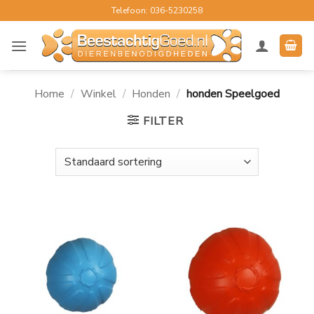
Ga
Telefoon: 036-5230258
naar
inhoud
Home
/
Winkel
/
Honden
/
honden Speelgoed
FILTER