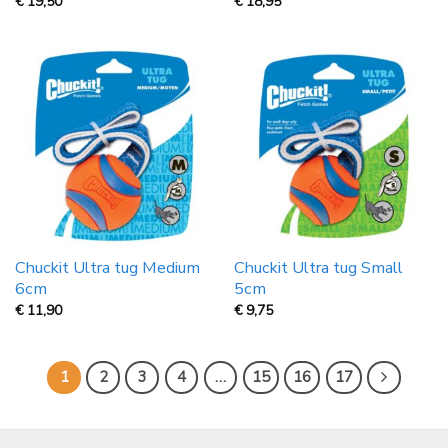
€
19,50
€
18,95
Chuckit Ultra tug Medium
Chuckit Ultra tug Small
6cm
5cm
€
11,90
€
9,75
1
2
3
4
…
15
16
17