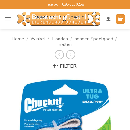
Ga
Telefoon: 036-5230258
naar
inhoud
Home
/
Winkel
/
Honden
/
honden Speelgoed
/
Ballen
FILTER