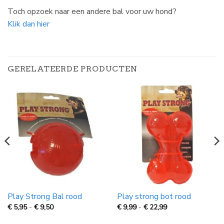
Toch opzoek naar een andere bal voor uw hond?
Klik dan hier
GERELATEERDE PRODUCTEN
Play Strong Bal rood
Play strong bot rood
Prijsklasse:
Prijsklasse:
€
5,95
-
€
9,50
€
9,99
-
€
22,99
€
€
5,95
9,99