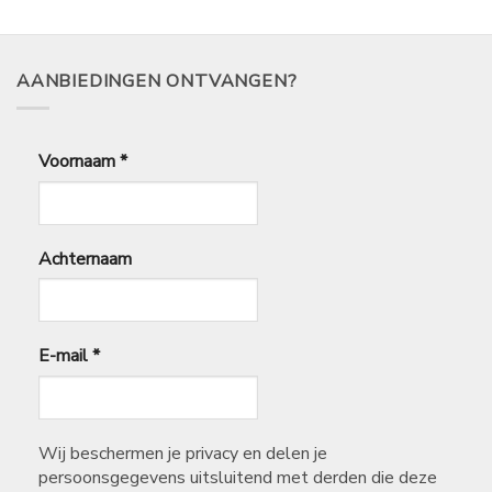
tot
tot
€
€
9,50
22,99
AANBIEDINGEN ONTVANGEN?
Voornaam
*
Achternaam
E-mail
*
Wij beschermen je privacy en delen je
persoonsgegevens uitsluitend met derden die deze