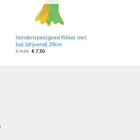
,
hondenspeelgoed Kikker met
bal (drijvend) 39cm
Oorspronkelijke
Huidige
€
9,95
€
7,50
prijs
prijs
was:
is:
€
€
9,95.
7,50.
l