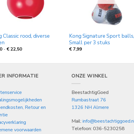
 Classic rood, diverse
Kong Signature Sport balls
en
Small per 3 stuks
Prijsklasse:
50
-
€
22,50
€
7,99
€
9,50
tot
€
22,50
ER INFORMATIE
ONZE WINKEL
tenservice
BeestachtigGoed
alingsmogelijkheden
Rumbastraat 76
endkosten, Retour en
1326 NH Almere
ntie
Mail:
info@beestachtiggoed.n
acyverklaring
Telefoon: 036-5230258
emene voorwaarden