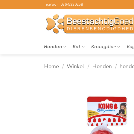
Ga
Telefoon: 036-5230258
naar
inhoud
Honden
Kat
Knaagdier
Vo
Home
/
Winkel
/
Honden
/
hond