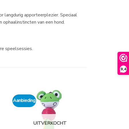
r langdurig apporteerplezier. Speciaal
n ophaalinstincten van een hond.
!
re speelsessies.
9,4
Aanbieding
UITVERKOCHT