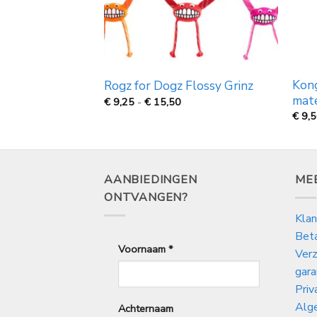
 ballen per 2
Kong
Rogz for Dogz Flossy Grinz
mat
Prijsklasse:
€
9,25
-
€
15,50
€
€
9,
9,25
tot
€
15,50
AANBIEDINGEN
ME
ONTVANGEN?
Klan
Bet
Voornaam
*
Verz
gara
Priv
Alg
Achternaam