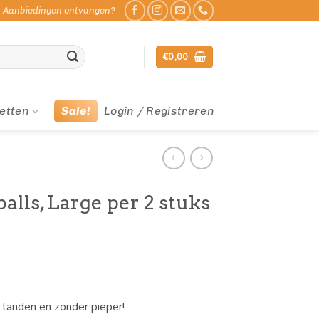
Aanbiedingen ontvangen?
€
0,00
etten
Sale!
Login / Registreren
alls, Large per 2 stuks
 tanden en zonder pieper!