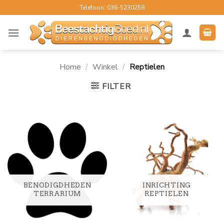
Ga
Telefoon: 036-5230258
naar
inhoud
Home
/
Winkel
/
Reptielen
FILTER
BENODIGDHEDEN
INRICHTING
TERRARIUM
REPTIELEN