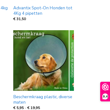
 4kg
Advantix Spot-On Honden tot
4Kg 4 pipetten
€
31,50
Beschermkraag plastic, diverse
9,4
maten
Prijsklasse:
€
5,95
-
€
19,95