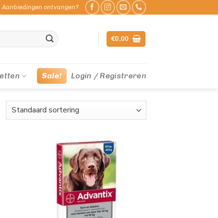
Aanbiedingen ontvangen?
€
0,00
etten
Sale!
Login / Registreren