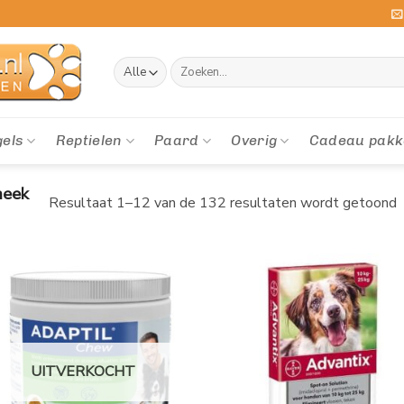
Zoeken
naar:
gels
Reptielen
Paard
Overig
Cadeau pakk
heek
Resultaat 1–12 van de 132 resultaten wordt getoond
UITVERKOCHT