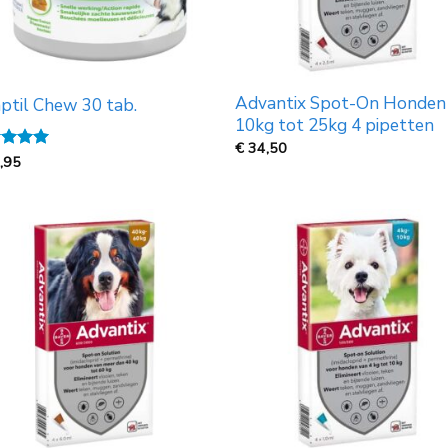
Advantix Spot-On Honden
ptil Chew 30 tab.
10kg tot 25kg 4 pipetten
€
34,50
ardeerd
,95
t 5