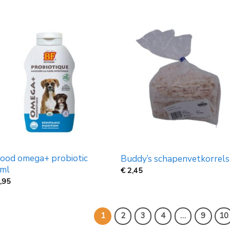
food omega+ probiotic
Buddy’s schapenvetkorrels
ml
€
2,45
,95
1
2
3
4
…
9
10