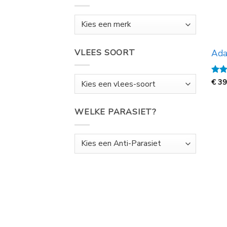
VLEES SOORT
Ada
Gewa
€
39
5
ui
WELKE PARASIET?