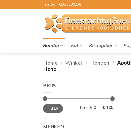
Ga
Telefoon: 036-5230258
naar
inhoud
Honden
Kat
Knaagdier
Vo
Home
/
Winkel
/
Honden
/
Apot
Hond
PRIJS
Min.
Max.
Prijs:
€ 0
—
€ 100
FILTER
prijs
prijs
MERKEN