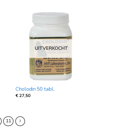
€
5,95
tot
€
19,95
UITVERKOCHT
Cholodin 50 tabl.
€
27,50
11