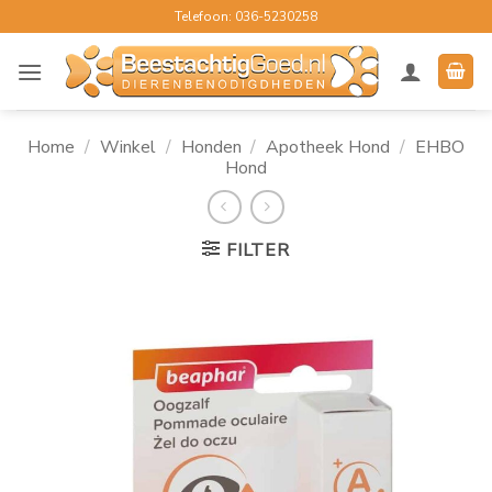
Ga
Telefoon: 036-5230258
naar
inhoud
Home
/
Winkel
/
Honden
/
Apotheek Hond
/
EHBO
Hond
FILTER