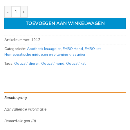
Beaphar oogzalf 5ml aantal
TOEVOEGEN AAN WINKELWAGEN
Artikelnummer:
1912
Categorieën:
Apotheek knaagdier
,
EHBO Hond
,
EHBO kat
,
Homeopatische middelen en vitamine knaagdier
Tags:
Oogzalf dieren
,
Oogzalf hond
,
Oogzalf kat
Beschrijving
Aanvullende informatie
Beoordelingen (0)