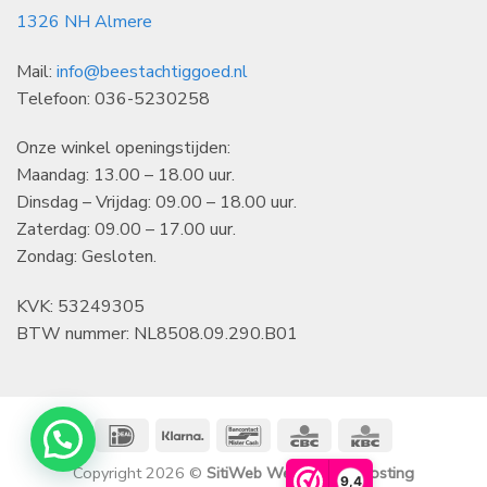
1326 NH Almere
Mail:
info@beestachtiggoed.nl
Telefoon: 036-5230258
Onze winkel openingstijden:
Maandag: 13.00 – 18.00 uur.
Dinsdag – Vrijdag: 09.00 – 18.00 uur.
Zaterdag: 09.00 – 17.00 uur.
Zondag: Gesloten.
KVK: 53249305
BTW nummer: NL8508.09.290.B01
IDeal
Klarna
Bancontact
CBC
KBC
Copyright 2026 ©
SitiWeb Websites en Hosting
9,4