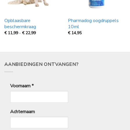
Opblaasbare
Pharmadog oogdruppels
beschermkraag
10ml
Prijsklasse:
€
11,99
-
€
22,99
€
14,95
€
11,99
tot
€
22,99
AANBIEDINGEN ONTVANGEN?
Voornaam
*
Achternaam