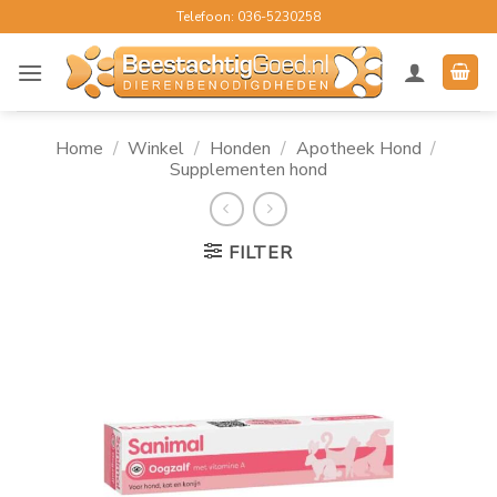
Ga
Telefoon: 036-5230258
naar
inhoud
Home
/
Winkel
/
Honden
/
Apotheek Hond
/
Supplementen hond
FILTER