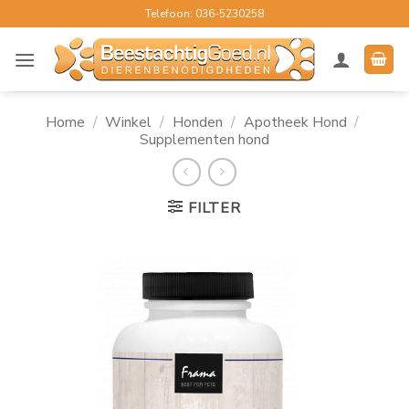
Ga
Telefoon: 036-5230258
naar
inhoud
Home
/
Winkel
/
Honden
/
Apotheek Hond
/
Supplementen hond
FILTER