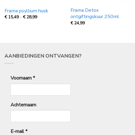
Frama Detox
Frama psyllium husk
ontgiftingskuur 250ml
Prijsklasse:
€
15,49
-
€
28,99
€
€
24,99
15,49
tot
€
28,99
AANBIEDINGEN ONTVANGEN?
Voornaam
*
Achternaam
E-mail
*