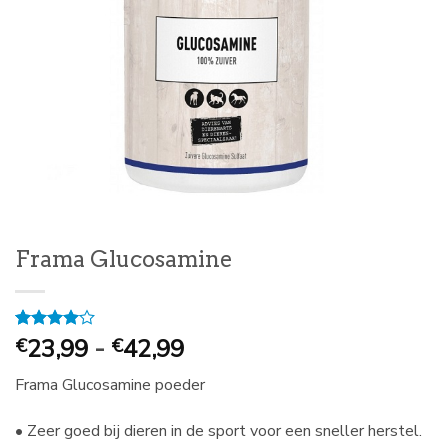
Frama Glucosamine
Prijsklasse:
Gewaardeerd
1
23,99
-
42,99
€
€
4
op 5
€
gebaseerd
Frama Glucosamine poeder
23,99
op
klantbeoordeling
tot
• Zeer goed bij dieren in de sport voor een sneller herstel.
€