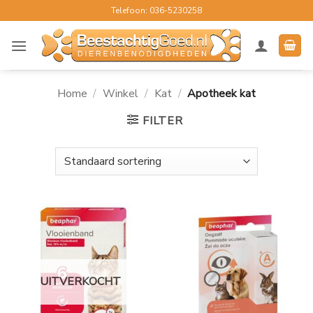
Ga
Telefoon: 036-5230258
naar
inhoud
Home
/
Winkel
/
Kat
/
Apotheek kat
FILTER
UITVERKOCHT