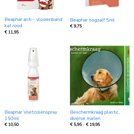
Beaphar anti – vlooienband
Beaphar oogzalf 5ml
kat rood
€
9,75
€
11,95
Beaphar Voetzolenspray
Beschermkraag plastic,
150ml
diverse maten
Prijsklasse:
€
10,50
€
5,95
-
€
19,95
€
5,95