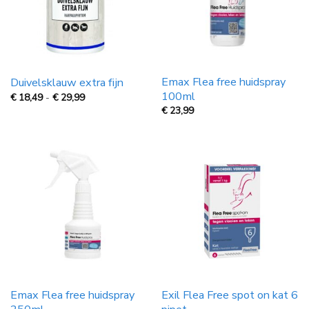
Emax Flea free huidspray
Duivelsklauw extra fijn
100ml
Prijsklasse:
€
18,49
-
€
29,99
€
€
23,99
18,49
tot
€
29,99
Emax Flea free huidspray
Exil Flea Free spot on kat 6