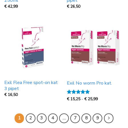
250ml
pipet
€
42,99
€
26,50
Exil Flea Free spot-on kat
Exil No worm Pro kat.
3 pipet
€
16,50
Prijsklasse:
Gewaardeerd
€
15,25
-
€
25,99
€
5
uit 5
15,25
tot
€
25,99
1
2
3
4
…
7
8
9