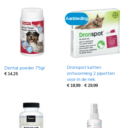
tot
€
19,95
Aanbieding
Dronspot katten
Dental poeder 75gr
ontworming 2 pipetten
€
14,25
voor in de nek.
Prijsklasse:
€
18,99
-
€
29,99
€
18,99
tot
€
29,99