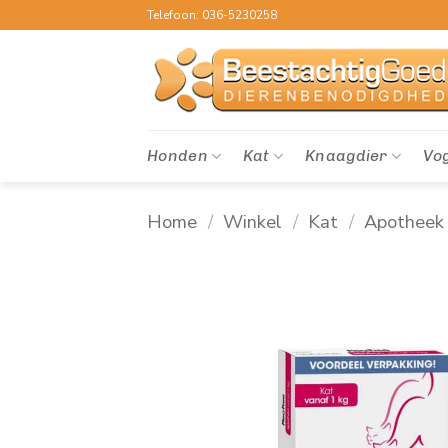
Ga
Telefoon: 036-5230258
naar
inhoud
Honden
Kat
Knaagdier
Vo
Home
/
Winkel
/
Kat
/
Apotheek