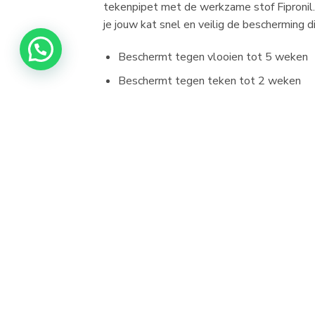
tekenpipet met de werkzame stof Fipronil.
je jouw kat snel en veilig de bescherming di
Beschermt tegen vlooien tot 5 weken
Beschermt tegen teken tot 2 weken
Doodt vlooien binnen 24 uur
Doodt teken binnen 48 uur
Gemakkelijk in gebruik dankzij drop-sto
Geschikt voor katten vanaf 2 maanden
Voor katten van 1 tot 12 kg
Verpakking met 3 pipetten (tot 3 maan
Exil Flea Free spot on kat (voorheen Flea 
Fipronil
zich via de talg- en haarzakjes ove
niet eerst te bijten.