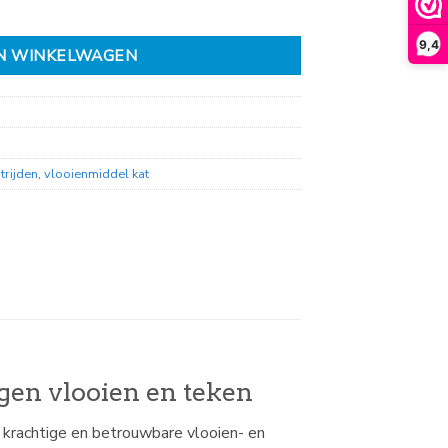
9,4
N WINKELWAGEN
trijden
,
vlooienmiddel kat
egen vlooien en teken
 krachtige en betrouwbare vlooien- en