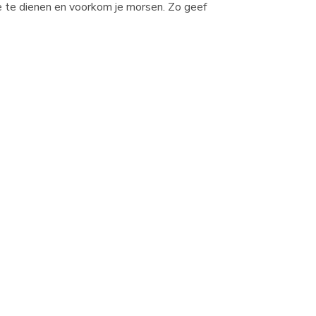
e te dienen en voorkom je morsen. Zo geef
a toediening verspreidt de werkzame stof
ntact komen met de vacht – ze hoeven dus