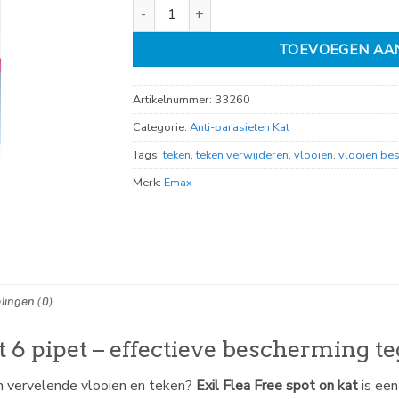
Exil Flea Free spot on kat 6 pipet aantal
TOEVOEGEN AA
Artikelnummer:
33260
Categorie:
Anti-parasieten Kat
Tags:
teken
,
teken verwijderen
,
vlooien
,
vlooien bes
Merk:
Emax
lingen (0)
at 6 pipet – effectieve bescherming t
n vervelende vlooien en teken?
Exil Flea Free spot on kat
is een