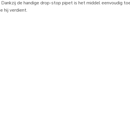
 Dankzij de handige drop-stop pipet is het middel eenvoudig to
e hij verdient.
p pipet
den bescherming)
Free Fipralone) heeft dezelfde werking als Frontline spot on. N
r de huid van jouw kat. Vlooien en teken sterven zodra ze in co