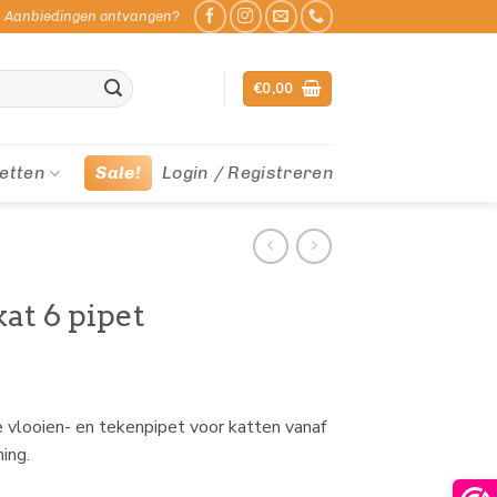
Aanbiedingen ontvangen?
€
0,00
etten
Sale!
Login / Registreren
kat 6 pipet
ve vlooien- en tekenpipet voor katten vanaf
ing.