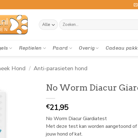
Zoeken
naar:
gels
Reptielen
Paard
Overig
Cadeau pakk
heek Hond
/
Anti-parasieten hond
No Worm Diacur Giard
21,95
€
No Worm Diacur Giardiatest
Met deze test kan worden aangetoond of er
jouw hond of kat.