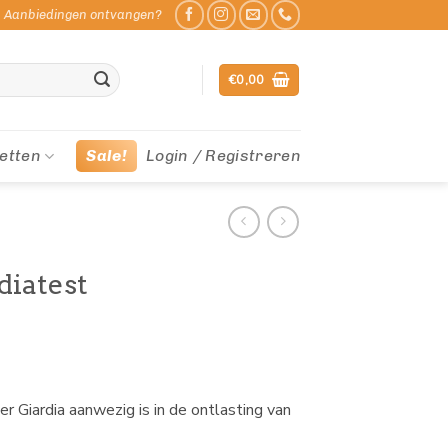
Aanbiedingen ontvangen?
€
0,00
etten
Sale!
Login / Registreren
iatest
 Giardia aanwezig is in de ontlasting van