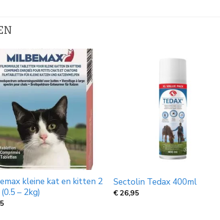
EN
emax kleine kat en kitten 2
Sectolin Tedax 400ml
 (0.5 – 2kg)
€
26,95
25