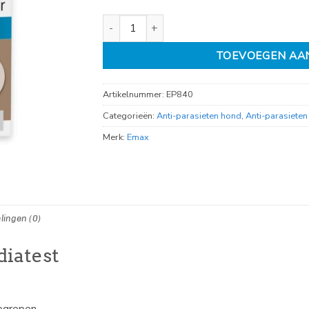
No Worm Diacur Giardiatest aantal
TOEVOEGEN AA
Artikelnummer:
EP840
Categorieën:
Anti-parasieten hond
,
Anti-parasieten
Merk:
Emax
lingen (0)
iatest
begrepen