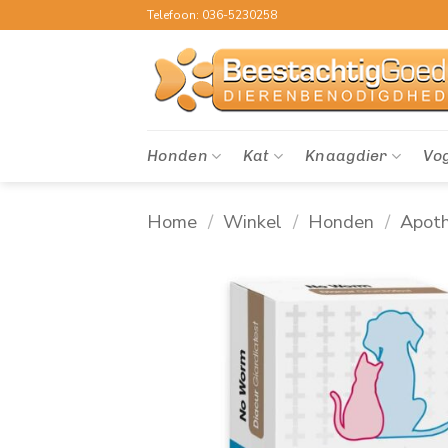
Ga
Telefoon: 036-5230258
naar
inhoud
Honden
Kat
Knaagdier
Vo
Home
/
Winkel
/
Honden
/
Apot