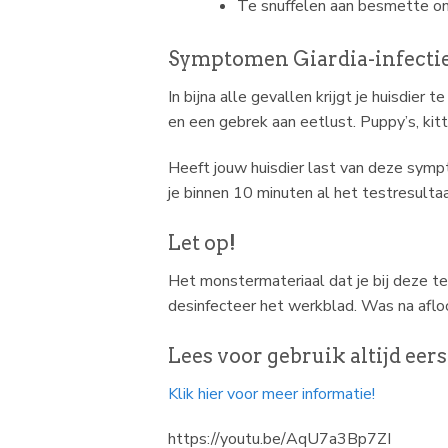
Te snuffelen aan besmette on
Symptomen Giardia-infectie
In bijna alle gevallen krijgt je huisdie
en een gebrek aan eetlust. Puppy’s, kitt
Heeft jouw huisdier last van deze sympt
je binnen 10 minuten al het testresultaa
Let op!
Het monstermateriaal dat je bij deze tes
desinfecteer het werkblad. Was na aflo
Lees voor gebruik altijd eerst
Klik hier voor meer informatie!
https://youtu.be/AqU7a3Bp7ZI