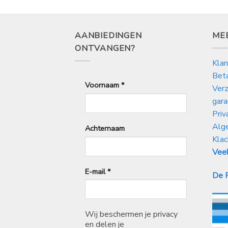
15,25
tot
€
25,99
AANBIEDINGEN
ME
ONTVANGEN?
Klan
Bet
Voornaam
*
Verz
gara
Priv
Alg
Achternaam
Klac
Veel
E-mail
*
De P
Wij beschermen je privacy
en delen je