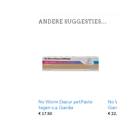
ANDERE SUGGESTIES…
No Worm Diacur petPaste
No W
tegen o.a. Giardia
Giar
€
17,50
€
22