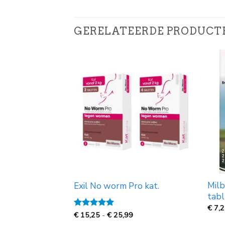
GERELATEERDE PRODUCT
 kat 2 tabl (2-
Milb
Exil No worm Pro kat.
tabl
€
7,
Prijsklasse:
Gewaardeerd
€
15,25
-
€
25,99
€
5
uit 5