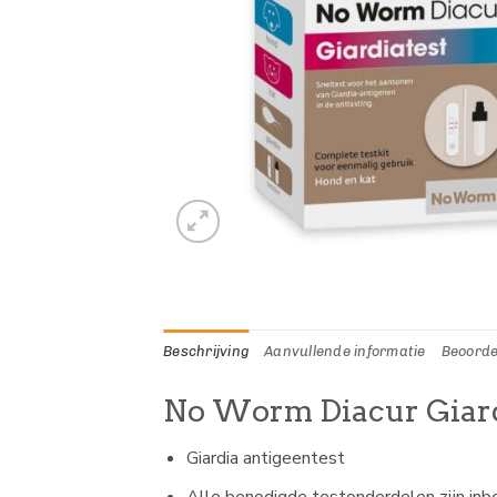
Beschrijving
Aanvullende informatie
Beoorde
No Worm Diacur Giard
Giardia antigeentest
Alle benodigde testonderdelen zijn in