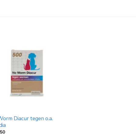
orm Diacur tegen o.a.
dia
,50