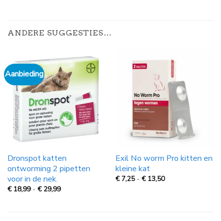
ANDERE SUGGESTIES…
Aanbieding
Dronspot katten
Exil No worm Pro kitten en
ontworming 2 pipetten
kleine kat
voor in de nek.
Prijsklasse:
€
7,25
-
€
13,50
€
Prijsklasse:
€
18,99
-
€
29,99
7,25
€
tot
18,99
€
tot
13,50
€
29,99