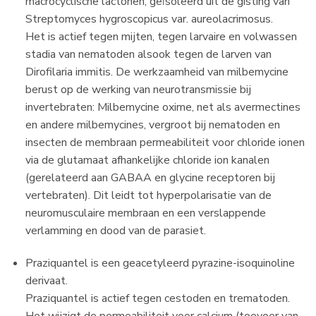
macrocyclische lactonen, geïsoleerd uit de gisting van
Streptomyces hygroscopicus var. aureolacrimosus.
Het is actief tegen mijten, tegen larvaire en volwassen
stadia van nematoden alsook tegen de larven van
Dirofilaria immitis. De werkzaamheid van milbemycine
berust op de werking van neurotransmissie bij
invertebraten: Milbemycine oxime, net als avermectines
en andere milbemycines, vergroot bij nematoden en
insecten de membraan permeabiliteit voor chloride ionen
via de glutamaat afhankelijke chloride ion kanalen
(gerelateerd aan GABAA en glycine receptoren bij
vertebraten). Dit leidt tot hyperpolarisatie van de
neuromusculaire membraan en een verslappende
verlamming en dood van de parasiet.
Praziquantel is een geacetyleerd pyrazine-isoquinoline
derivaat.
Praziquantel is actief tegen cestoden en trematoden.
Het wijzigt de permeabiliteit voor calcium (toevoer van