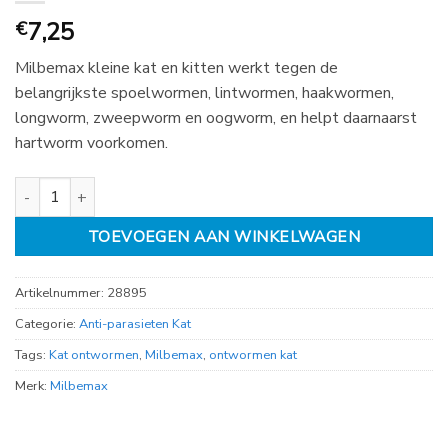
7,25
€
Milbemax kleine kat en kitten werkt tegen de
belangrijkste spoelwormen, lintwormen, haakwormen,
longworm, zweepworm en oogworm, en helpt daarnaarst
hartworm voorkomen.
Milbemax kleine kat en kitten 2 tabl (0.5 - 2kg) aantal
TOEVOEGEN AAN WINKELWAGEN
Artikelnummer:
28895
Categorie:
Anti-parasieten Kat
Tags:
Kat ontwormen
,
Milbemax
,
ontwormen kat
Merk:
Milbemax