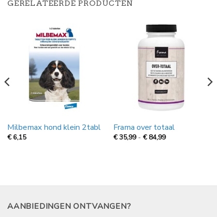
GERELATEERDE PRODUCTEN
Milbemax hond klein 2tabl
Frama over totaal
Prijsklasse:
€
6,15
€
35,99
-
€
84,99
€
35,99
tot
€
84,99
AANBIEDINGEN ONTVANGEN?