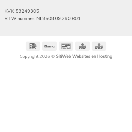
KVK: 53249305
BTW nummer: NL8508.09.290.B01
IDeal
Klarna
Bancontact
CBC
KBC
Copyright 2026 ©
SitiWeb Websites en Hosting