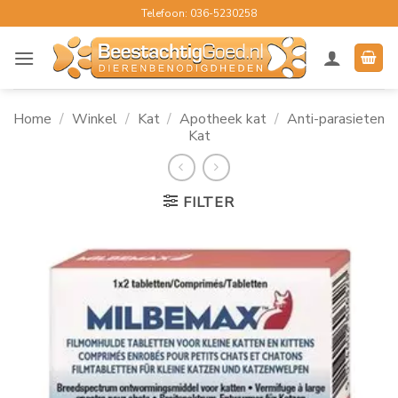
Ga
Telefoon: 036-5230258
naar
inhoud
Home
/
Winkel
/
Kat
/
Apotheek kat
/
Anti-parasieten
Kat
FILTER