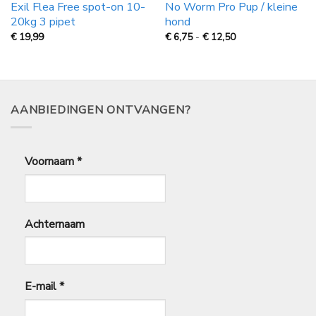
Exil Flea Free spot-on 10-
No Worm Pro Pup / kleine
20kg 3 pipet
hond
Prijsklasse:
€
19,99
€
6,75
-
€
12,50
€
6,75
tot
€
12,50
AANBIEDINGEN ONTVANGEN?
Voornaam
*
Achternaam
E-mail
*