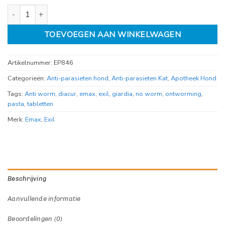
No Worm Diacur tegen o.a. Giardia aantal
TOEVOEGEN AAN WINKELWAGEN
Artikelnummer:
EP846
Categorieën:
Anti-parasieten hond
,
Anti-parasieten Kat
,
Apotheek Hond
Tags:
Anti worm
,
diacur
,
emax
,
exil
,
giardia
,
no worm
,
ontworming
,
pasta
,
tabletten
Merk:
Emax
,
Exil
Beschrijving
Aanvullende informatie
Beoordelingen (0)