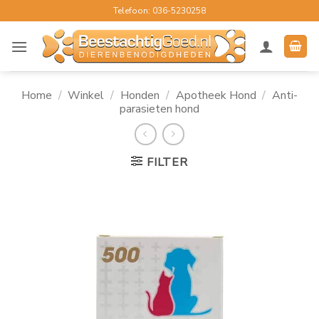
Ga
Telefoon: 036-5230258
naar
inhoud
Home
/
Winkel
/
Honden
/
Apotheek Hond
/
Anti-
parasieten hond
FILTER