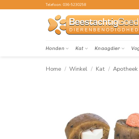
Ga
Telefoon: 036-5230258
naar
inhoud
Honden
Kat
Knaagdier
Vo
Home
/
Winkel
/
Kat
/
Apotheek