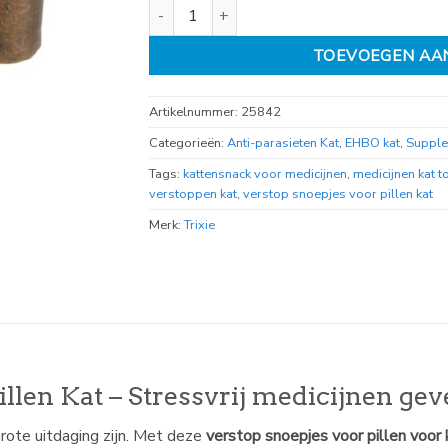
Verstop snoepjes voor pillen Kat 50gr aantal
TOEVOEGEN AA
Artikelnummer:
25842
Categorieën:
Anti-parasieten Kat
,
EHBO kat
,
Supple
Tags:
kattensnack voor medicijnen
,
medicijnen kat 
verstoppen kat
,
verstop snoepjes voor pillen kat
Merk:
Trixie
llen Kat – Stressvrij medicijnen gev
rote uitdaging zijn. Met deze
verstop snoepjes voor pillen voor