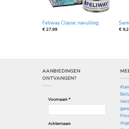
nkstof plus 400
Feliway Classic navulling
Sani
€
27,99
€
9,
AANBIEDINGEN
ME
ONTVANGEN?
Klan
Bet
Voornaam
*
Verz
gara
Priv
Alg
Achternaam