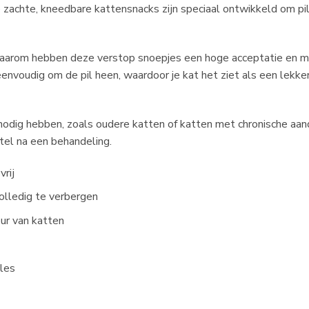
e zachte, kneedbare kattensnacks zijn speciaal ontwikkeld om pi
 Daarom hebben deze verstop snoepjes een hoge acceptatie en 
eenvoudig om de pil heen, waardoor je kat het ziet als een lekke
 nodig hebben, zoals oudere katten of katten met chronische aand
tel na een behandeling.
rij
olledig te verbergen
ur van katten
ules