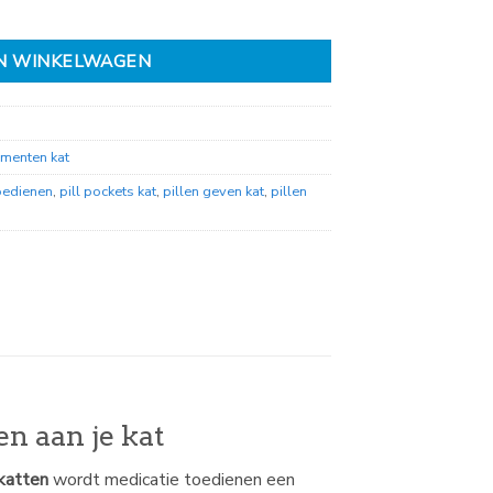
N WINKELWAGEN
menten kat
toedienen
,
pill pockets kat
,
pillen geven kat
,
pillen
en aan je kat
 katten
wordt medicatie toedienen een