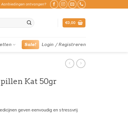
Aanbiedingen ontvangen?
€
0,00
etten
Sale!
Login / Registreren
pillen Kat 50gr
dicijnen geven eenvoudig en stressvrij