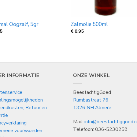
mal Oogzalf, 5gr
Zalmolie 500ml
25
€
8,95
ER INFORMATIE
ONZE WINKEL
tenservice
BeestachtigGoed
alingsmogelijkheden
Rumbastraat 76
endkosten, Retour en
1326 NH Almere
ntie
Mail:
info@beestachtiggoed.n
acyverklaring
Telefoon: 036-5230258
emene voorwaarden