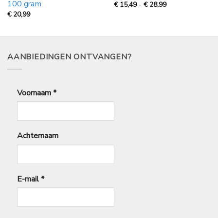
100 gram
Prijsklasse:
€
15,49
-
€
28,99
€
€
20,99
15,49
tot
€
28,99
AANBIEDINGEN ONTVANGEN?
Voornaam
*
Achternaam
E-mail
*