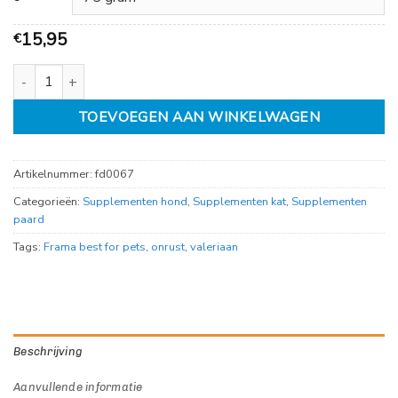
15,95
€
Frama rustmix (Valeriaan complex) aantal
TOEVOEGEN AAN WINKELWAGEN
Artikelnummer:
fd0067
Categorieën:
Supplementen hond
,
Supplementen kat
,
Supplementen
paard
Tags:
Frama best for pets
,
onrust
,
valeriaan
Beschrijving
Aanvullende informatie