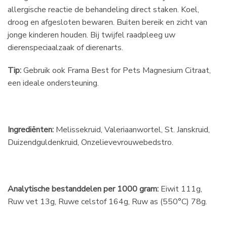
allergische reactie de behandeling direct staken. Koel,
droog en afgesloten bewaren. Buiten bereik en zicht van
jonge kinderen houden. Bij twijfel raadpleeg uw
dierenspeciaalzaak of dierenarts.
Tip:
Gebruik ook Frama Best for Pets Magnesium Citraat,
een ideale ondersteuning.
Ingrediënten:
Melissekruid, Valeriaanwortel, St. Janskruid,
Duizendguldenkruid, Onzelievevrouwebedstro.
Analytische bestanddelen per 1000 gram:
Eiwit 111g,
Ruw vet 13g, Ruwe celstof 164g, Ruw as (550°C) 78g.