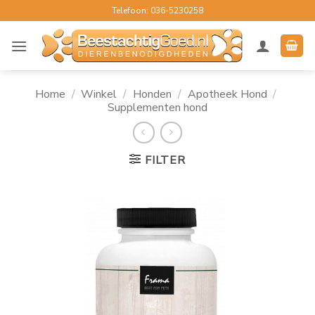
Ga
Telefoon: 036-5230258
naar
inhoud
Home
/
Winkel
/
Honden
/
Apotheek Hond
/
Supplementen hond
FILTER