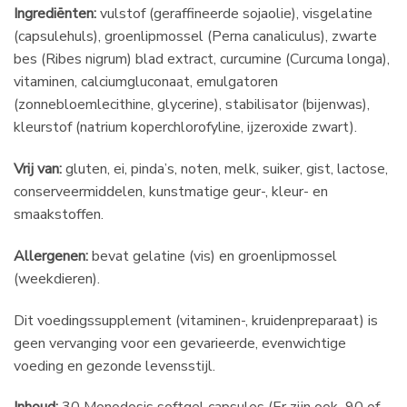
Ingrediënten:
vulstof (geraffineerde sojaolie), visgelatine
(capsulehuls), groenlipmossel (Perna canaliculus), zwarte
bes (Ribes nigrum) blad extract, curcumine (Curcuma longa),
vitaminen, calciumgluconaat, emulgatoren
(zonnebloemlecithine, glycerine), stabilisator (bijenwas),
kleurstof (natrium koperchlorofyline, ijzeroxide zwart).
Vrij van:
gluten, ei, pinda’s, noten, melk, suiker, gist, lactose,
conserveermiddelen, kunstmatige geur-, kleur- en
smaakstoffen.
Allergenen:
bevat gelatine (vis) en groenlipmossel
(weekdieren).
Dit voedingssupplement (vitaminen-, kruidenpreparaat) is
geen vervanging voor een gevarieerde, evenwichtige
voeding en gezonde levensstijl.