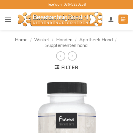
Ga
Telefoon: 036-5230258
naar
inhoud
Home
/
Winkel
/
Honden
/
Apotheek Hond
/
Supplementen hond
FILTER