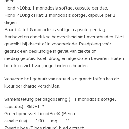
doen.
Hond >10kg: 1 monodosis softgel capsule per dag.
Hond <10kg of kat: 1 monodosis softgel capsule per 2
dagen.
Paard: 4 tot 8 monodosis softgel capsule per dag.
Aanbevolen dagelijkse hoeveelheid niet overschrijden. Niet
geschikt bij dracht of in zoogperiode. Raadpleeg vóór
gebruik een deskundige in geval van ziekte of
medicijngebruik. Koel, droog en afgesloten bewaren. Buiten
bereik en zicht van jonge kinderen houden.
Vanwege het gebruik van natuurlijke grondstoffen kan de
kleur per charge verschillen.
Samenstelling per dagdosering (= 1 monodosis softgel
capsules): %DRI *
Groenlipmossel LiquidPro® (Perna
canaliculus) 100 mg **
Zwarte bes (Ribes nigrum) blad extract