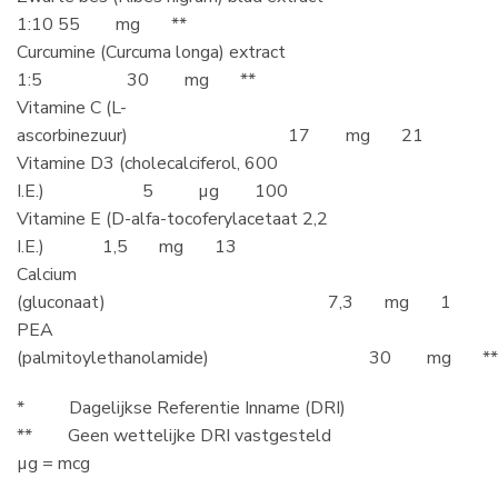
1:10 55 mg **
Curcumine (Curcuma longa) extract
1:5 30 mg **
Vitamine C (L-
ascorbinezuur) 17 mg 21
Vitamine D3 (cholecalciferol, 600
I.E.) 5 µg 100
Vitamine E (D-alfa-tocoferylacetaat 2,2
I.E.) 1,5 mg 13
Calcium
(gluconaat) 7,3 mg 1
PEA
(palmitoylethanolamide) 30 mg **
* Dagelijkse Referentie Inname (DRI)
** Geen wettelijke DRI vastgesteld
µg = mcg