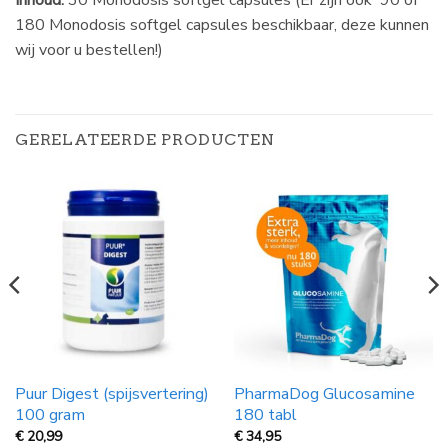
Inhoud:
30 Monodosis softgel capsules (Er zijn ook 90 of
180 Monodosis softgel capsules beschikbaar, deze kunnen
wij voor u bestellen!)
GERELATEERDE PRODUCTEN
Puur Digest (spijsvertering)
PharmaDog Glucosamine
100 gram
180 tabl
€
20,99
€
34,95