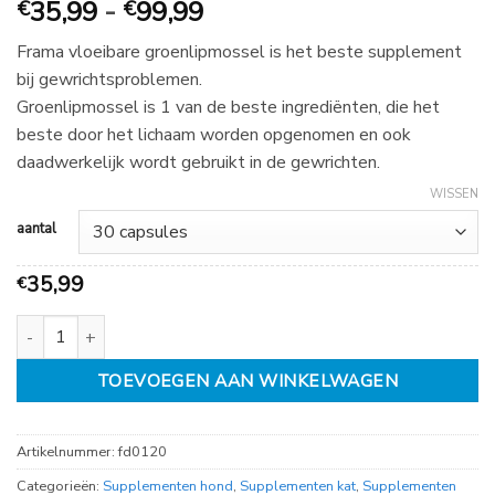
Prijsklasse:
35,99
-
99,99
€
€
€
Frama vloeibare groenlipmossel is het beste supplement
35,99
bij gewrichtsproblemen.
tot
Groenlipmossel is 1 van de beste ingrediënten, die het
€
beste door het lichaam worden opgenomen en ook
99,99
daadwerkelijk wordt gebruikt in de gewrichten.
WISSEN
aantal
35,99
€
Frama Vloeibare Groenlipmossel Softgel Capsule aantal
TOEVOEGEN AAN WINKELWAGEN
Artikelnummer:
fd0120
Categorieën:
Supplementen hond
,
Supplementen kat
,
Supplementen