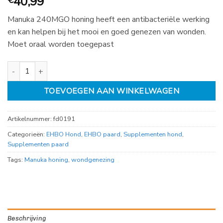
40,99
€
Manuka 240MGO honing heeft een antibacteriële werking
en kan helpen bij het mooi en goed genezen van wonden.
Moet oraal worden toegepast
Manuka 240MGO honing 250gr aantal
TOEVOEGEN AAN WINKELWAGEN
Artikelnummer:
fd0191
Categorieën:
EHBO Hond
,
EHBO paard
,
Supplementen hond
,
Supplementen paard
Tags:
Manuka honing
,
wondgenezing
Beschrijving