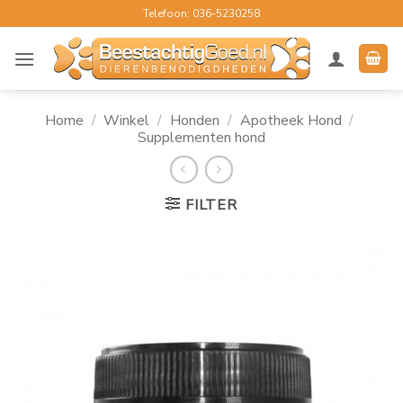
Ga
Telefoon: 036-5230258
naar
inhoud
Home
/
Winkel
/
Honden
/
Apotheek Hond
/
Supplementen hond
FILTER