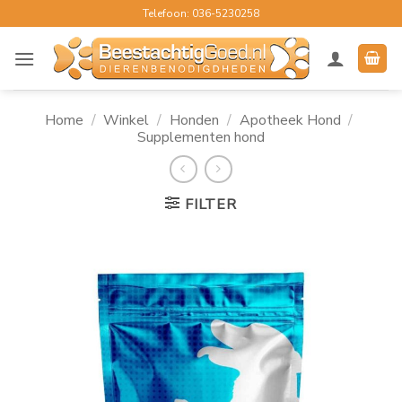
Ga
Telefoon: 036-5230258
naar
inhoud
Home
/
Winkel
/
Honden
/
Apotheek Hond
/
Supplementen hond
FILTER