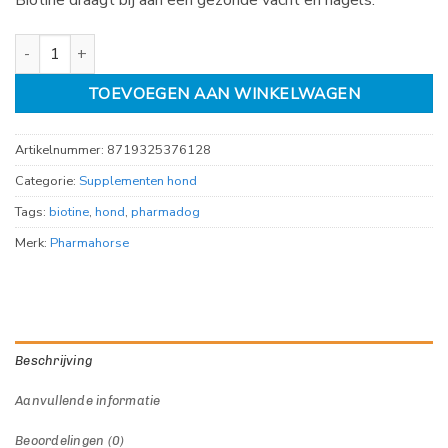
Biotine draagt bij aan een gezonde vacht en nagels.
PharmaDog Biotine aantal
TOEVOEGEN AAN WINKELWAGEN
Artikelnummer:
8719325376128
Categorie:
Supplementen hond
Tags:
biotine
,
hond
,
pharmadog
Merk:
Pharmahorse
Beschrijving
Aanvullende informatie
Beoordelingen (0)