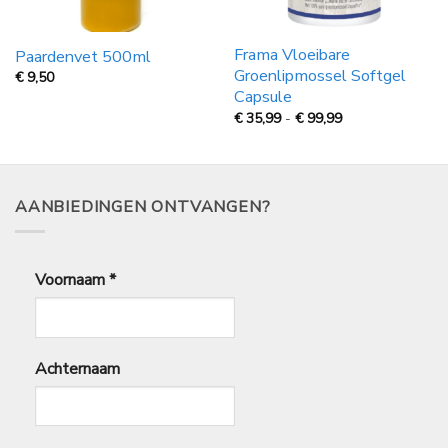
Frama Vloeibare
Paardenvet 500ml
Groenlipmossel Softgel
€
9,50
Capsule
Prijsklasse:
€
35,99
-
€
99,99
€
35,99
tot
€
99,99
AANBIEDINGEN ONTVANGEN?
Voornaam
*
Achternaam