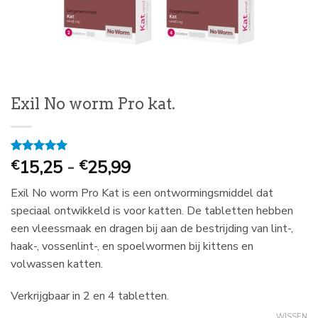
Exil No worm Pro kat.
Prijsklasse:
Gewaardeerd
1
15,25
-
25,99
€
€
5
op 5
€
gebaseerd
Exil No worm Pro Kat is een ontwormingsmiddel dat
15,25
op
klantbeoordeling
speciaal ontwikkeld is voor katten. De tabletten hebben
tot
een vleessmaak en dragen bij aan de bestrijding van lint-,
€
haak-, vossenlint-, en spoelwormen bij kittens en
25,99
volwassen katten.
Verkrijgbaar in 2 en 4 tabletten.
WISSEN