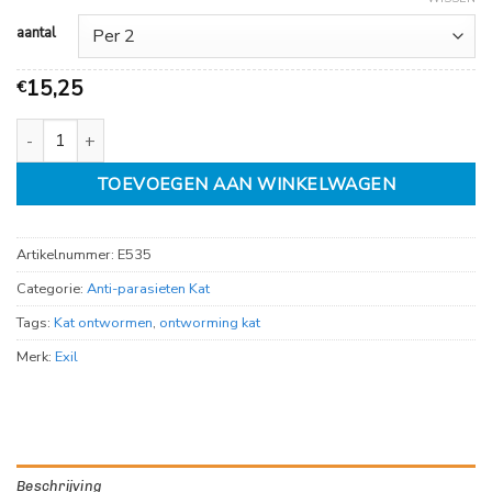
aantal
15,25
€
Exil No worm Pro kat. aantal
TOEVOEGEN AAN WINKELWAGEN
Artikelnummer:
E535
Categorie:
Anti-parasieten Kat
Tags:
Kat ontwormen
,
ontworming kat
Merk:
Exil
Beschrijving