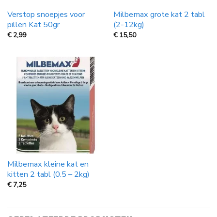
Verstop snoepjes voor
Milbemax grote kat 2 tabl
pillen Kat 50gr
(2-12kg)
€
2,99
€
15,50
Milbemax kleine kat en
kitten 2 tabl (0.5 – 2kg)
€
7,25