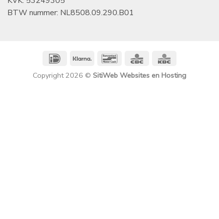
KVK: 53249305
BTW nummer: NL8508.09.290.B01
IDeal
Klarna
Bancontact
CBC
KBC
Copyright 2026 ©
SitiWeb Websites en Hosting