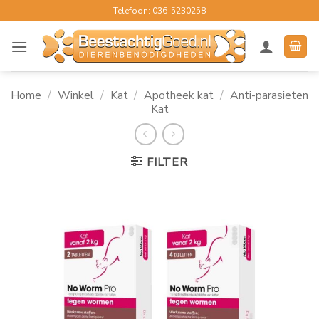
Ga
Telefoon: 036-5230258
naar
inhoud
Home
/
Winkel
/
Kat
/
Apotheek kat
/
Anti-parasieten
Kat
FILTER