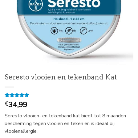
Seresto vlooien en tekenband Kat
Gewaardeerd
1
34,99
€
5
op 5
gebaseerd
Seresto vlooien- en tekenband kat biedt tot 8 maanden
op
klantbeoordeling
bescherming tegen vlooien en teken en is ideaal bij
vlooienallergie.