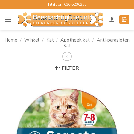
Ga
Telefoon: 036-5230258
naar
inhoud
Home
/
Winkel
/
Kat
/
Apotheek kat
/
Anti-parasieten
Kat
FILTER