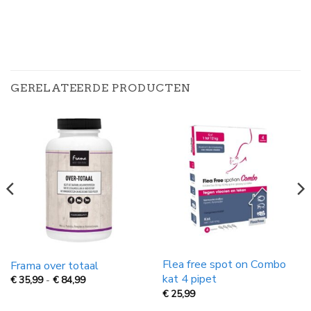
GERELATEERDE PRODUCTEN
Flea free spot on Combo
Frama over totaal
kat 4 pipet
Prijsklasse:
€
35,99
-
€
84,99
€
€
25,99
35,99
tot