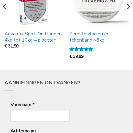
UITVERKOCHT
Advantix Spot-On Honden
Seresto vlooien en
4kg tot 10kg 4 pipetten
tekenband >8kg
€
31,50
Gewaardeerd
€
39,99
5
uit 5
AANBIEDINGEN ONTVANGEN?
Voornaam
*
Achternaam