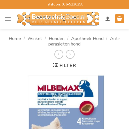
Ga
Telefoon: 036-5230258
naar
inhoud
Home
/
Winkel
/
Honden
/
Apotheek Hond
/
Anti-
parasieten hond
FILTER