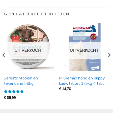
GERELATEERDE PRODUCTEN
UITVERKOCHT
UITVERKOCHT
Seresto vlooien en
Milbemax hond en puppy
tekenband >8kg
kauwtablet 1-5kg 4 tabl
€
14,70
Gewaardeerd
€
39,99
5
uit 5