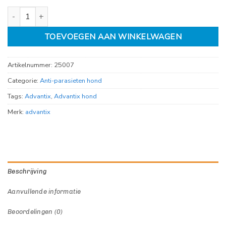
Advantix Spot-On Honden tot 4Kg 4 pipetten aantal
TOEVOEGEN AAN WINKELWAGEN
Artikelnummer:
25007
Categorie:
Anti-parasieten hond
Tags:
Advantix
,
Advantix hond
Merk:
advantix
Beschrijving
Aanvullende informatie
Beoordelingen (0)