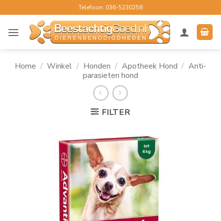
Ga
Telefoon: 036-5230258
naar
inhoud
Home
/
Winkel
/
Honden
/
Apotheek Hond
/
Anti-
parasieten hond
FILTER