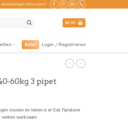
Aanbiedingen ontvangen?
€
0,00
etten
Sale!
Login / Registreren
 40-60kg 3 pipet
gen vlooien en teken is er Exil Fipralone
ere weken werkzaam.