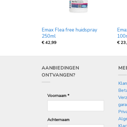
en en tekenband
Emax Flea free huidspray
Emax
250ml
100
€
42,99
€
23
AANBIEDINGEN
ME
ONTVANGEN?
Klan
Bet
Voornaam
*
Verz
gara
Priv
Alg
Achternaam
Klac