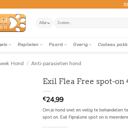
Zoeken
naar:
gels
Reptielen
Paard
Overig
Cadeau pakk
heek Hond
/
Anti-parasieten hond
Exil Flea Free spot-on
24,99
€
Om je hond snel en veilig te behandelen te
spot on. Exil Fipralone spot on is meerd