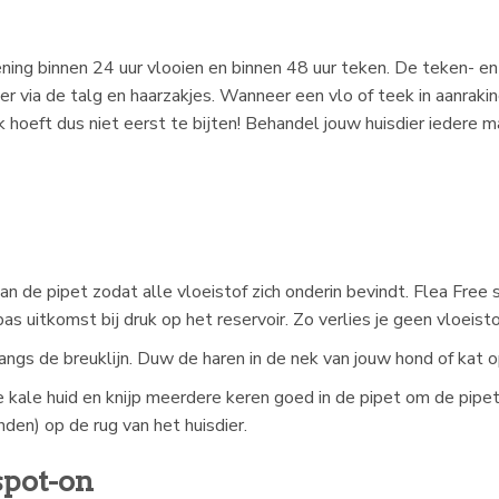
ing binnen 24 uur vlooien en binnen 48 uur teken. De teken- en
dier via de talg en haarzakjes. Wanneer een vlo of teek in aanra
ek hoeft dus niet eerst te bijten! Behandel jouw huisdier iedere
n de pipet zodat alle vloeistof zich onderin bevindt. Flea Free
as uitkomst bij druk op het reservoir. Zo verlies je geen vloeisto
langs de breuklijn. Duw de haren in de nek van jouw hond of kat op
e kale huid en knijp meerdere keren goed in de pipet om de pip
nden) op de rug van het huisdier.
spot-on