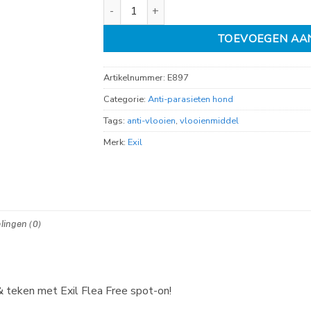
Exil Flea Free spot-on 40-60kg 3 pipet aantal
TOEVOEGEN AA
Artikelnummer:
E897
Categorie:
Anti-parasieten hond
Tags:
anti-vlooien
,
vlooienmiddel
Merk:
Exil
lingen (0)
 teken met Exil Flea Free spot-on!