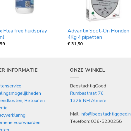
 Flea free huidspray
Advantix Spot-On Honden 
ml
4Kg 4 pipetten
,99
€
31,50
ER INFORMATIE
ONZE WINKEL
tenservice
BeestachtigGoed
alingsmogelijkheden
Rumbastraat 76
endkosten, Retour en
1326 NH Almere
ntie
Mail:
info@beestachtiggoed.n
acyverklaring
Telefoon: 036-5230258
emene voorwaarden
hten