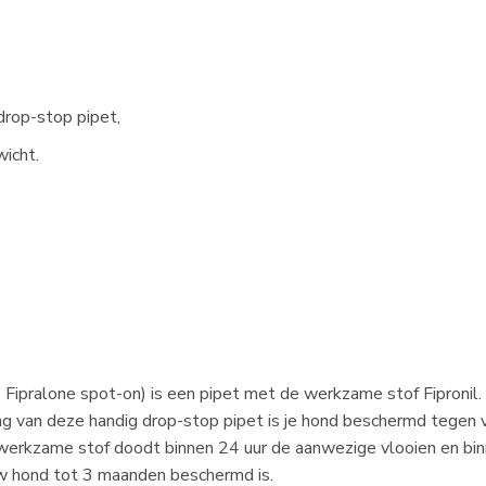
drop-stop pipet,
wicht.
e Fipralone spot-on) is een pipet met de werkzame stof Fiproni
ing van deze handig drop-stop pipet is je hond beschermd tegen
 werkzame stof doodt binnen 24 uur de aanwezige vlooien en bi
w hond tot 3 maanden beschermd is.