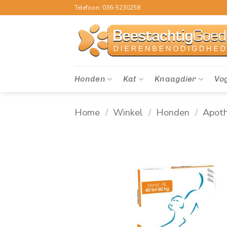
Ga
Telefoon: 036-5230258
naar
inhoud
Honden
Kat
Knaagdier
Vo
Home
/
Winkel
/
Honden
/
Apot