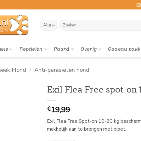
Zoeken
naar:
gels
Reptielen
Paard
Overig
Cadeau pakk
heek Hond
/
Anti-parasieten hond
Exil Flea Free spot-on 
19,99
€
Exil Flea Free Spot-on 10-20 kg bescherm
makkelijk aan te brengen met pipet.