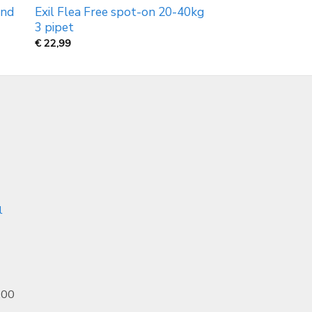
and
Exil Flea Free spot-on 20-40kg
3 pipet
€
22,99
l
.00