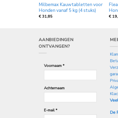
t On Combo
Milbemax Kauwtabletten voor
Fle
Honden vanaf 5 kg (4 stuks)
Hon
Prijsklasse:
€
31,85
€
19
€
17,50
tot
€
26,50
AANBIEDINGEN
ME
ONTVANGEN?
Klan
Bet
Voornaam
*
Verz
gara
Priv
Alg
Achternaam
Klac
Veel
E-mail
*
De P