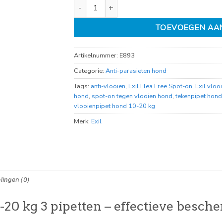
Exil Flea Free spot-on 10-20kg 3 pipet aantal
TOEVOEGEN AA
Artikelnummer:
E893
Categorie:
Anti-parasieten hond
Tags:
anti-vlooien
,
Exil Flea Free Spot-on
,
Exil vlo
hond
,
spot-on tegen vlooien hond
,
tekenpipet hond
vlooienpipet hond 10-20 kg
Merk:
Exil
lingen (0)
0-20 kg 3 pipetten – effectieve besc