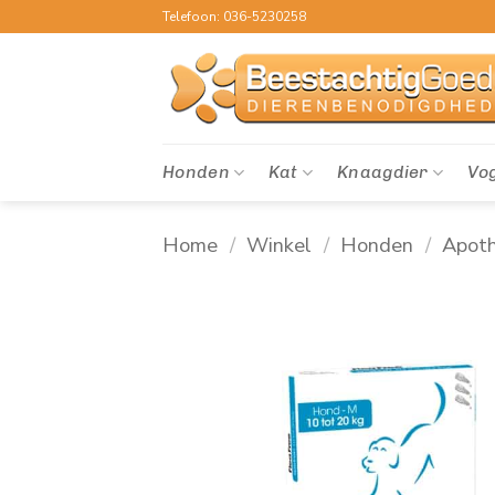
Ga
Telefoon: 036-5230258
naar
inhoud
Honden
Kat
Knaagdier
Vo
Home
/
Winkel
/
Honden
/
Apot