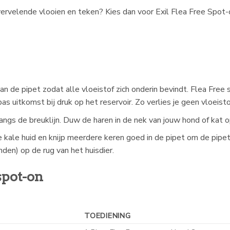
ervelende vlooien en teken? Kies dan voor Exil Flea Free Spot
n de pipet zodat alle vloeistof zich onderin bevindt. Flea Free
as uitkomst bij druk op het reservoir. Zo verlies je geen vloeisto
langs de breuklijn. Duw de haren in de nek van jouw hond of kat op
e kale huid en knijp meerdere keren goed in de pipet om de pip
nden) op de rug van het huisdier.
spot-on
TOEDIENING