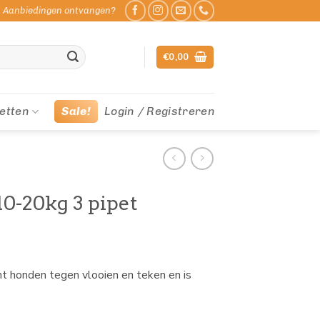
Aanbiedingen ontvangen?
€
0,00
etten
Sale!
Login / Registreren
10-20kg 3 pipet
t honden tegen vlooien en teken en is