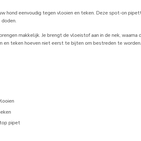
ouw hond eenvoudig tegen vlooien en teken. Deze spot-on pipet
e doden.
engen makkelijk. Je brengt de vloeistof aan in de nek, waarna d
en en teken hoeven niet eerst te bijten om bestreden te worden
looien
teken
top pipet