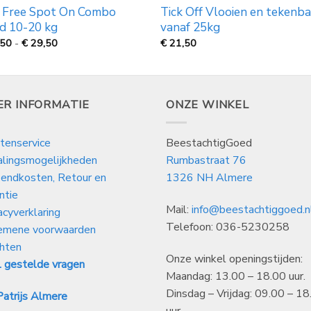
a Free Spot On Combo
Tick Off Vlooien en tekenb
d 10-20 kg
vanaf 25kg
Prijsklasse:
,50
-
€
29,50
€
21,50
€
19,50
tot
€
29,50
ER INFORMATIE
ONZE WINKEL
tenservice
BeestachtigGoed
alingsmogelijkheden
Rumbastraat 76
endkosten, Retour en
1326 NH Almere
ntie
Mail:
info@beestachtiggoed.n
acyverklaring
Telefoon: 036-5230258
emene voorwaarden
hten
Onze winkel openingstijden:
 gestelde vragen
Maandag: 13.00 – 18.00 uur.
Dinsdag – Vrijdag: 09.00 – 18
atrijs Almere
uur.