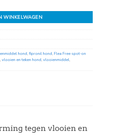
N WINKELWAGEN
oienmiddel hond
,
fipronil hond
,
Flea Free spot-on
,
vlooien en teken hond
,
vlooienmiddel
,
herming tegen vlooien en