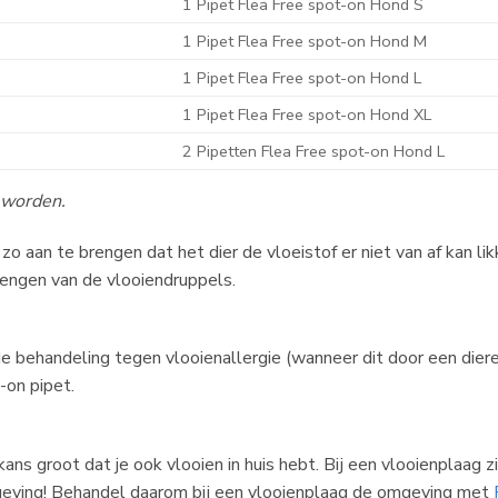
1 Pipet Flea Free spot-on Hond S
1 Pipet Flea Free spot-on Hond M
1 Pipet Flea Free spot-on Hond L
1 Pipet Flea Free spot-on Hond XL
2 Pipetten Flea Free spot-on Hond L
 worden.
o aan te brengen dat het dier de vloeistof er niet van af kan lik
brengen van de vlooiendruppels.
de behandeling tegen vlooienallergie (wanneer dit door een dier
-on pipet.
ans groot dat je ook vlooien in huis hebt. Bij een vlooienplaag 
omgeving! Behandel daarom bij een vlooienplaag de omgeving met