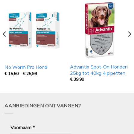
Advantix Spot-On Honden
No Worm Pro Hond
25kg tot 40kg 4 pipetten
Prijsklasse:
€
15,50
-
€
25,99
€
€
39,99
15,50
tot
€
25,99
AANBIEDINGEN ONTVANGEN?
Voornaam
*