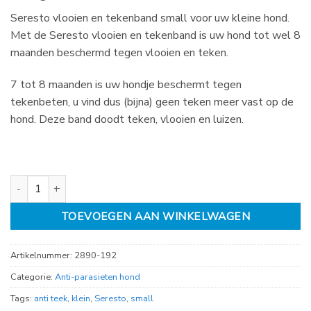
Seresto vlooien en tekenband small voor uw kleine hond.
Met de Seresto vlooien en tekenband is uw hond tot wel 8
maanden beschermd tegen vlooien en teken.
7 tot 8 maanden is uw hondje beschermt tegen
tekenbeten, u vind dus (bijna) geen teken meer vast op de
hond. Deze band doodt teken, vlooien en luizen.
Seresto vlooien en tekenband small t/m 8 kg aantal
TOEVOEGEN AAN WINKELWAGEN
Artikelnummer:
2890-192
Categorie:
Anti-parasieten hond
Tags:
anti teek
,
klein
,
Seresto
,
small