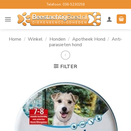
Ga
Telefoon: 036-5230258
naar
inhoud
Home
/
Winkel
/
Honden
/
Apotheek Hond
/
Anti-
parasieten hond
FILTER