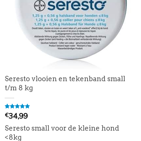
Seresto vlooien en tekenband small
t/m 8 kg
Gewaardeerd
1
34,99
€
5
op 5
gebaseerd
Seresto small voor de kleine hond
op
klantbeoordeling
<8kg