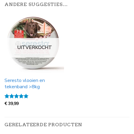
ANDERE SUGGESTIES…
UITVERKOCHT
Seresto vlooien en
tekenband >8kg
Gewaardeerd
€
39,99
5
uit 5
GERELATEERDE PRODUCTEN