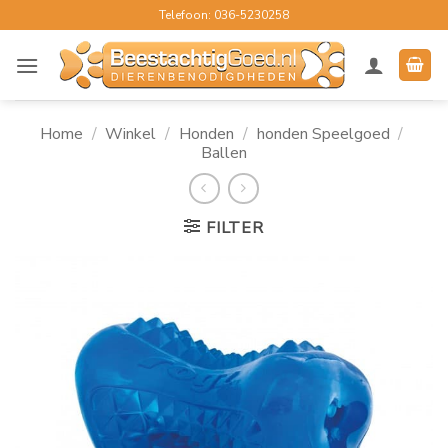
Ga
Telefoon: 036-5230258
naar
inhoud
Home
/
Winkel
/
Honden
/
honden Speelgoed
/
Ballen
FILTER