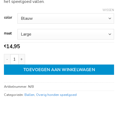
het speelgoed vallen.
WISSEN
color
maat
14,95
€
Rogz for Dogz Yumz, diverse kleuren en maten aantal
TOEVOEGEN AAN WINKELWAGEN
Artikelnummer:
N/B
Categorieën:
Ballen
,
Overig honden speelgoed