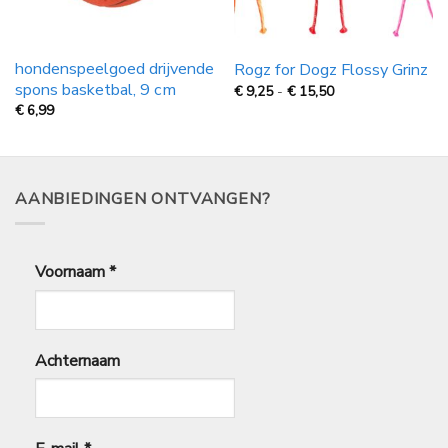
hondenspeelgoed drijvende
Rogz for Dogz Flossy Grinz
spons basketbal, 9 cm
Prijsklasse:
€
9,25
-
€
15,50
€
€
6,99
9,25
tot
€
15,50
AANBIEDINGEN ONTVANGEN?
Voornaam
*
Achternaam