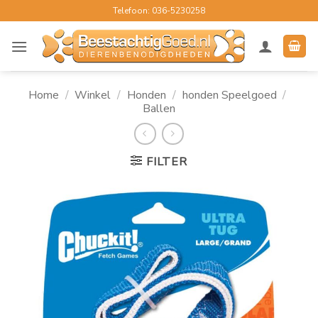
Ga
Telefoon: 036-5230258
naar
inhoud
Home
/
Winkel
/
Honden
/
honden Speelgoed
/
Ballen
FILTER