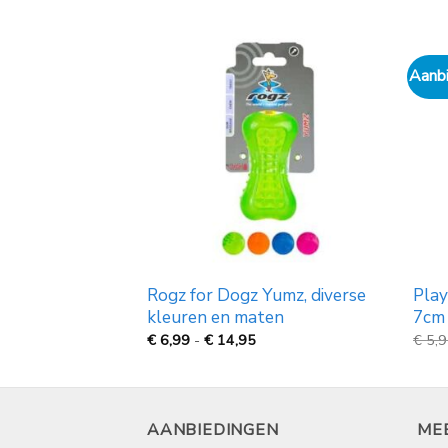
Aanbi
 ballen per 2
Rogz for Dogz Yumz, diverse
Play
kleuren en maten
7cm
Prijsklasse:
€
6,99
-
€
14,95
€
5,
€
6,99
tot
€
14,95
AANBIEDINGEN
ME