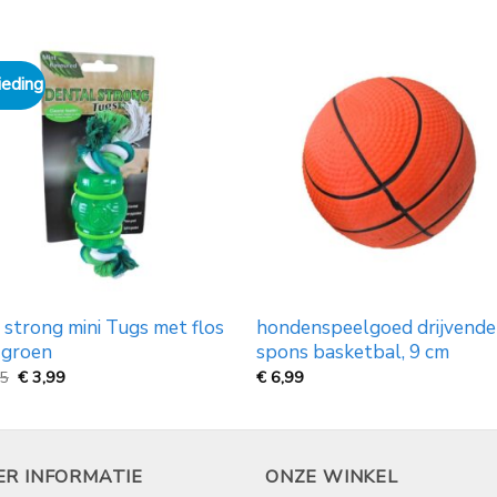
eding
 strong mini Tugs met flos
hondenspeelgoed drijvende
 groen
spons basketbal, 9 cm
Oorspronkelijke
Huidige
95
€
3,99
€
6,99
prijs
prijs
was:
is:
€
€
5,95.
3,99.
ER INFORMATIE
ONZE WINKEL