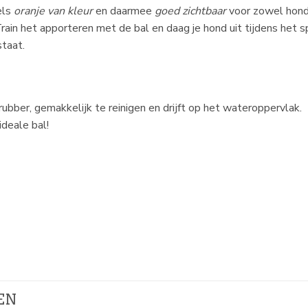
els
oranje van kleur
en daarmee
goed zichtbaar
voor zowel hond 
Train het apporteren met de bal en daag je hond uit tijdens het 
staat.
ubber, gemakkelijk te reinigen en drijft op het wateroppervlak.
deale bal!
EN