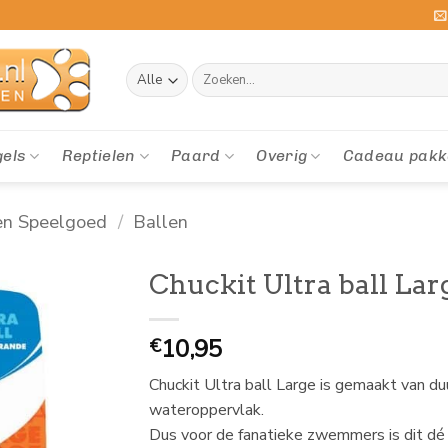
Zoeken
naar:
gels
Reptielen
Paard
Overig
Cadeau pakk
en Speelgoed
/
Ballen
Chuckit Ultra ball Lar
10,95
€
Chuckit Ultra ball Large is gemaakt van duu
wateroppervlak.
Dus voor de fanatieke zwemmers is dit dé 