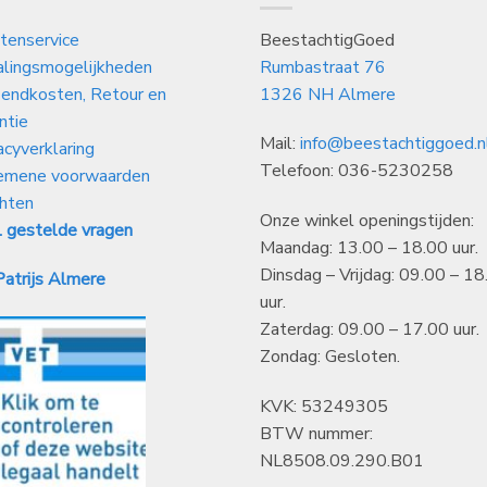
tenservice
BeestachtigGoed
alingsmogelijkheden
Rumbastraat 76
endkosten, Retour en
1326 NH Almere
ntie
Mail:
info@beestachtiggoed.n
acyverklaring
Telefoon: 036-5230258
emene voorwaarden
hten
Onze winkel openingstijden:
 gestelde vragen
Maandag: 13.00 – 18.00 uur.
Dinsdag – Vrijdag: 09.00 – 18
atrijs Almere
uur.
Zaterdag: 09.00 – 17.00 uur.
Zondag: Gesloten.
KVK: 53249305
BTW nummer:
NL8508.09.290.B01