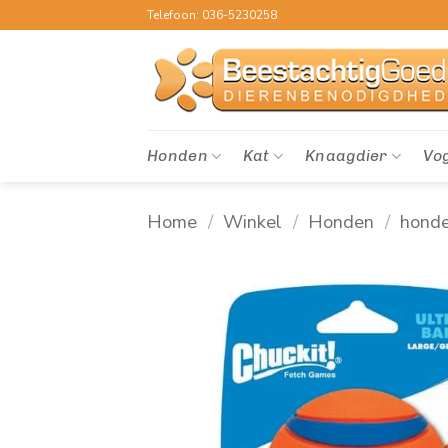
Ga
Telefoon: 036-5230258
naar
inhoud
Honden
Kat
Knaagdier
Vo
Home
/
Winkel
/
Honden
/
hond