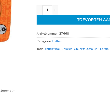
Chuckit Ultra ball Large 1 stuk aantal
TOEVOEGEN AA
Artikelnummer:
27668
Categorie:
Ballen
Tags:
chuckit bal
,
Chuckit!
,
Chuckit! Ultra Ball Large
lingen (0)