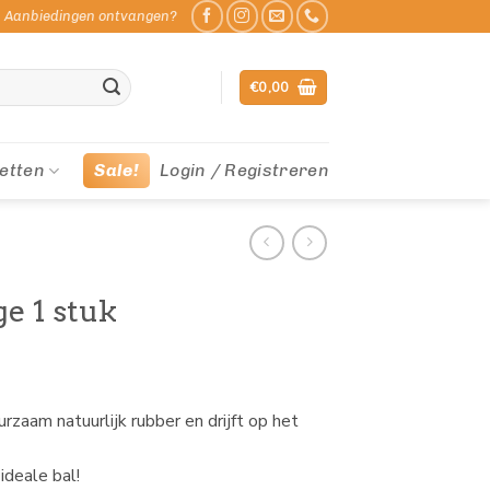
Aanbiedingen ontvangen?
€
0,00
etten
Sale!
Login / Registreren
ge 1 stuk
rzaam natuurlijk rubber en drijft op het
ideale bal!