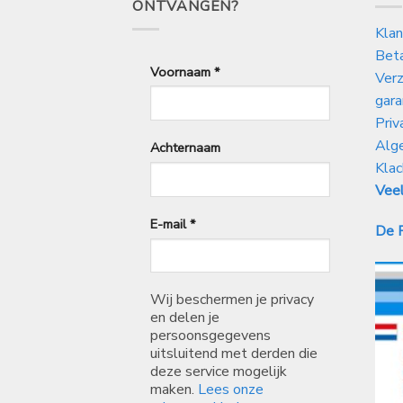
ONTVANGEN?
Klan
Bet
Voornaam
*
Verz
gara
Priv
Alg
Achternaam
Klac
Veel
E-mail
*
De P
Wij beschermen je privacy
en delen je
persoonsgegevens
uitsluitend met derden die
deze service mogelijk
maken.
Lees onze