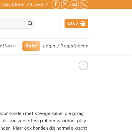
Aanbiedingen ontvangen?
€
0,00
etten
Sale!
Login / Registreren
 voor honden met stevige kaken die graag
akt van zeer stevig rubber waardoor play
honden. Maar ook honden die normale kracht