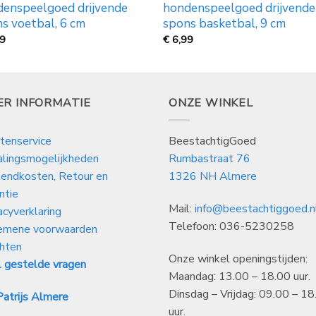
enspeelgoed drijvende
hondenspeelgoed drijvende
s voetbal, 6 cm
spons basketbal, 9 cm
99
€
6,99
ER INFORMATIE
ONZE WINKEL
tenservice
BeestachtigGoed
alingsmogelijkheden
Rumbastraat 76
endkosten, Retour en
1326 NH Almere
ntie
Mail:
info@beestachtiggoed.n
acyverklaring
Telefoon: 036-5230258
emene voorwaarden
hten
Onze winkel openingstijden:
 gestelde vragen
Maandag: 13.00 – 18.00 uur.
Dinsdag – Vrijdag: 09.00 – 18
atrijs Almere
uur.