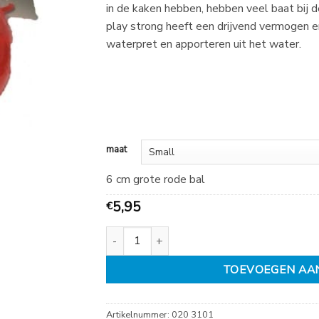
in de kaken hebben, hebben veel baat bij d
9,50
play strong heeft een drijvend vermogen en
waterpret en apporteren uit het water.
maat
6 cm grote rode bal
5,95
€
Play Strong Bal rood aantal
TOEVOEGEN AA
Artikelnummer:
020 3101