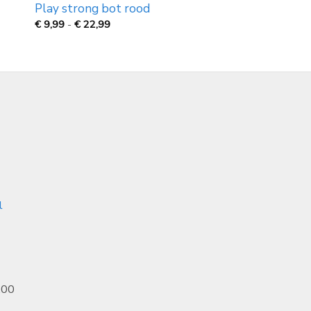
Play strong bot rood
Prijsklasse:
€
9,99
-
€
22,99
€
9,99
tot
€
22,99
l
.00