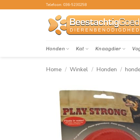
Ga
Telefoon: 036-5230258
naar
inhoud
Honden
Kat
Knaagdier
Vo
Home
/
Winkel
/
Honden
/
hond