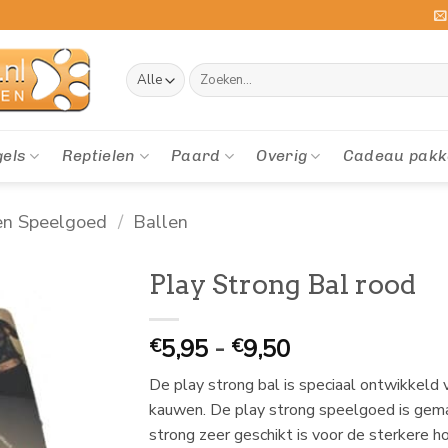
Zoeken
naar:
gels
Reptielen
Paard
Overig
Cadeau pakk
en Speelgoed
/
Ballen
Play Strong Bal rood
Prijsklasse:
5,95
-
9,50
€
€
€
De play strong bal is speciaal ontwikkeld
5,95
kauwen. De play strong speelgoed is gema
tot
strong zeer geschikt is voor de sterkere 
€