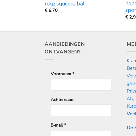
hond
rogz squeekz bal
 diverse maten
spon
rijsklasse:
€
6,70
€
2,
,50
ot
2,50
AANBIEDINGEN
ME
ONTVANGEN?
Klan
Bet
Voornaam
*
Verz
gara
Priv
Alg
Achternaam
Klac
Veel
E-mail
*
De P