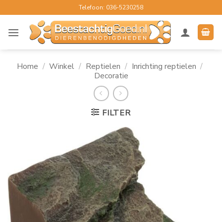
Ga
Telefoon: 036-5230258
naar
inhoud
Home
/
Winkel
/
Reptielen
/
Inrichting reptielen
/
Decoratie
FILTER