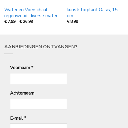
Water en Voerschaal
kunststofplant Oasis, 15
regenwoud, diverse maten
cm
Prijsklasse:
€
7,99
-
€
26,99
€
8,99
€
7,99
tot
€
26,99
AANBIEDINGEN ONTVANGEN?
Voornaam
*
Achternaam
E-mail
*