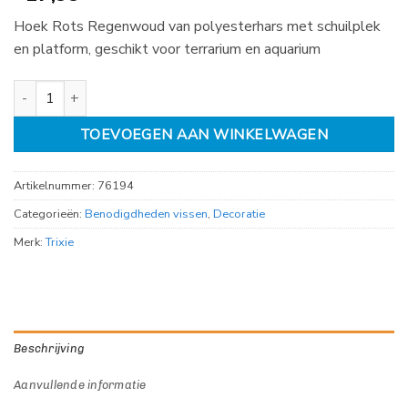
Hoek Rots Regenwoud van polyesterhars met schuilplek
en platform, geschikt voor terrarium en aquarium
Hoek Rots regenwoud met Schuilplaats en Platform 14cm aantal
TOEVOEGEN AAN WINKELWAGEN
Artikelnummer:
76194
Categorieën:
Benodigdheden vissen
,
Decoratie
Merk:
Trixie
Beschrijving
Aanvullende informatie